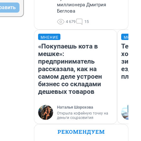
миллионера Дмитрия
равить
Беглова
4 679
15
МНЕНИЕ
МНЕНИ
«Покупаешь кота в
Тепло
мешке»:
холод
предприниматель
зимой
рассказала, как на
ездит
самом деле устроен
плюсы
бизнес со складами
дешевых товаров
Наталья Шорохова
Открыла кофейную точку на
деньги соцразвития
РЕКОМЕНДУЕМ