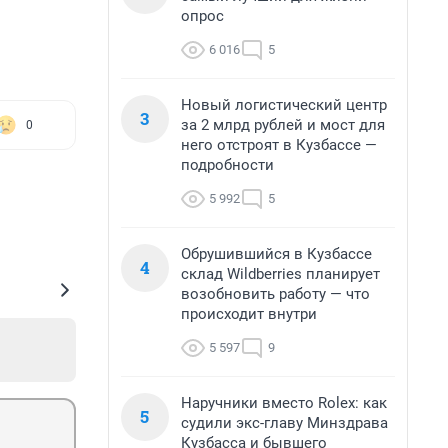
опрос
6 016
5
Новый логистический центр
3
за 2 млрд рублей и мост для
0
него отстроят в Кузбассе —
подробности
5 992
5
Обрушившийся в Кузбассе
4
склад Wildberries планирует
возобновить работу — что
происходит внутри
5 597
9
Наручники вместо Rolex: как
5
судили экс-главу Минздрава
Кузбасса и бывшего