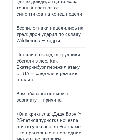
Где-то дожди, а где-то жара:
точный прогноз от
синоптиков на конец недели
Беспилотники нацелились на
Урал: дрон ударил по складу
Wildberries — кадры
Попали в склад, сотрудники
сбегали в лес. Как
Екатеринбург пережил атаку
БПЛА — следили в режиме
онлайн
Вам обязаны повысить
зарплату — причина
«Она крикнула: „Дядя Боря!“»
25-летняя туристка исчезла
ночью у океана во Вьетнаме.
Что произошло в последние
минуты ее пропажи