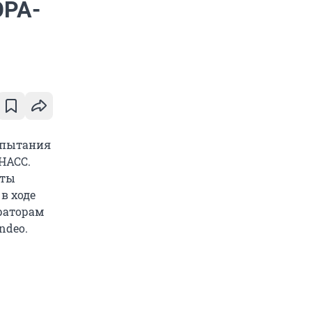
ЭРА-
спытания
НАСС.
сты
в ходе
раторам
ndeo.