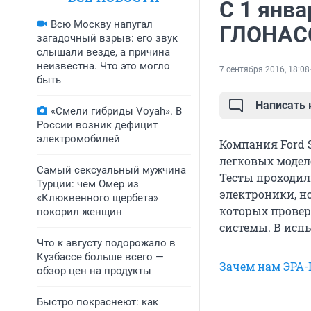
С 1 янва
Всю Москву напугал
ГЛОНАС
загадочный взрыв: его звук
слышали везде, а причина
неизвестна. Что это могло
7 сентября 2016, 18:08
быть
Написать
«Смели гибриды Voyah». В
России возник дефицит
электромобилей
Компания Ford 
легковых модел
Самый сексуальный мужчина
Тесты проходил
Турции: чем Омер из
электроники, н
«Клюквенного щербета»
которых провер
покорил женщин
системы. В испы
Что к августу подорожало в
Кузбассе больше всего —
Зачем нам ЭРА
обзор цен на продукты
Быстро покраснеют: как