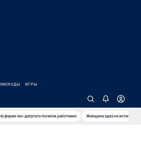
ОМОКОДЫ
ИГРЫ
На ферме экс-депутата погибли работники
Женщина едва не истекла кро