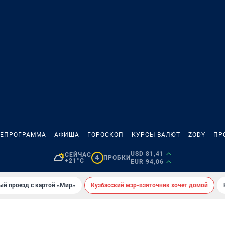
ЛЕПРОГРАММА
АФИША
ГОРОСКОП
КУРСЫ ВАЛЮТ
ZODY
ПР
USD 81,41
СЕЙЧАС
4
ПРОБКИ
+21°C
EUR 94,06
ый проезд с картой «Мир»
Кузбасский мэр-взяточник хочет домой