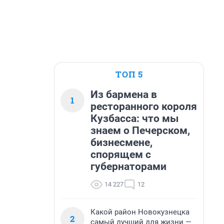
ТОП 5
Из бармена в
1
ресторанного короля
Кузбасса: что мы
знаем о Печерском,
бизнесмене,
спорящем с
губернаторами
14 227
12
Какой район Новокузнецка
2
самый лучший для жизни —