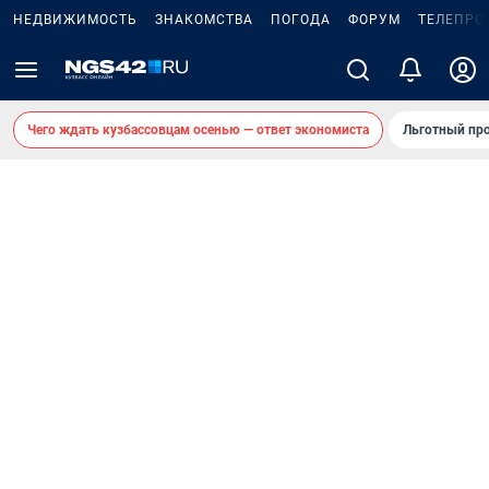
НЕДВИЖИМОСТЬ
ЗНАКОМСТВА
ПОГОДА
ФОРУМ
ТЕЛЕПРО
Чего ждать кузбассовцам осенью — ответ экономиста
Льготный про