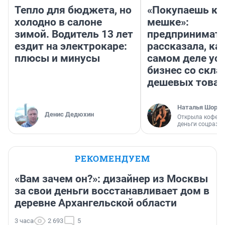
Тепло для бюджета, но
«Покупаешь ко
холодно в салоне
мешке»:
зимой. Водитель 13 лет
предпринимат
ездит на электрокаре:
рассказала, как
плюсы и минусы
самом деле ус
бизнес со скл
дешевых това
Наталья Шорох
Денис Дедюхин
Открыла кофейн
деньги соцразв
РЕКОМЕНДУЕМ
«Вам зачем он?»: дизайнер из Москвы
за свои деньги восстанавливает дом в
деревне Архангельской области
3 часа
2 693
5