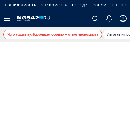
НЕДВИЖИМОСТЬ
ЗНАКОМСТВА
ПОГОДА
ФОРУМ
ТЕЛЕПРО
Чего ждать кузбассовцам осенью — ответ экономиста
Льготный про