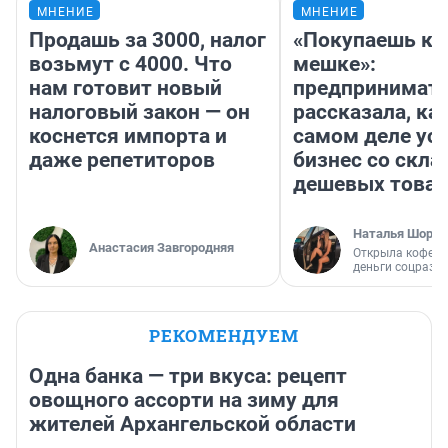
МНЕНИЕ
МНЕНИЕ
Продашь за 3000, налог
«Покупаешь ко
возьмут с 4000. Что
мешке»:
нам готовит новый
предпринимат
налоговый закон — он
рассказала, как
коснется импорта и
самом деле ус
даже репетиторов
бизнес со скл
дешевых това
Наталья Шорох
Анастасия Завгородняя
Открыла кофейн
деньги соцразв
РЕКОМЕНДУЕМ
Одна банка — три вкуса: рецепт
овощного ассорти на зиму для
жителей Архангельской области