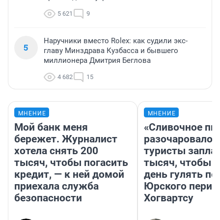
5 621
9
Наручники вместо Rolex: как судили экс-
5
главу Минздрава Кузбасса и бывшего
миллионера Дмитрия Беглова
4 682
15
МНЕНИЕ
МНЕНИЕ
Мой банк меня
«Сливочное пи
бережет. Журналист
разочаровало»
хотела снять 200
туристы запла
тысяч, чтобы погасить
тысяч, чтобы 
кредит, — к ней домой
день гулять по
приехала служба
Юрского перио
безопасности
Хогвартсу