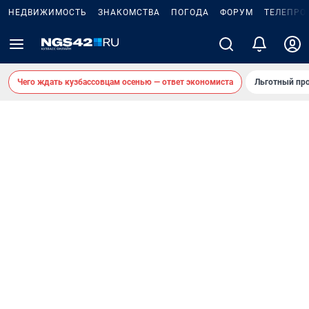
НЕДВИЖИМОСТЬ
ЗНАКОМСТВА
ПОГОДА
ФОРУМ
ТЕЛЕПРО
Чего ждать кузбассовцам осенью — ответ экономиста
Льготный про