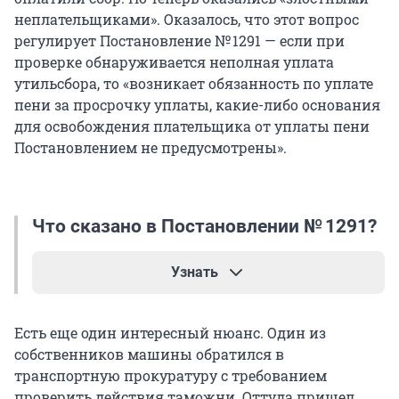
неплательщиками». Оказалось, что этот вопрос
регулирует Постановление № 1291 — если при
проверке обнаруживается неполная уплата
утильсбора, то «возникает обязанность по уплате
пени за просрочку уплаты, какие-либо основания
для освобождения плательщика от уплаты пени
Постановлением не предусмотрены».
Что сказано в Постановлении № 1291?
Узнать
Пункт 15(1) Постановления № 1291 говорит о том,
Есть еще один интересный нюанс. Один из
что, если в течение трех лет с момента ввоза
собственников машины обратился в
транспорта в РФ после уплаты
транспортную прокуратуру с требованием
утилизационного сбора установлен факт
проверить действия таможни. Оттуда пришел