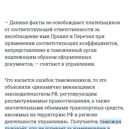
оплатили утильсбор, просто, по мнению
таможни, в неполном размере. Само
Постановление разделяет эти понятия: в тексте
— Данные факты не освобождают плательщиков
в разных пунктах говорится о санкциях за
от соответствующей ответственности за
«неуплату» или «неполную уплату».
несоблюдение ими Правил и Перечня при
применении соответствующих коэффициентов,
непредставление в таможенный орган
надлежащим образом оформленных
документов, — считают в управлении.
Что касается ошибок таможенников, то это
объяснили «динамично меняющимся
законодательством РФ, регулирующим
рассматриваемые правоотношения, а также
значительными объемами транспортных средств,
ввозимых на территорию РФ в регионе
деятельности управления». Получается,
таможня
признаёт, что не успевает за изменениями в