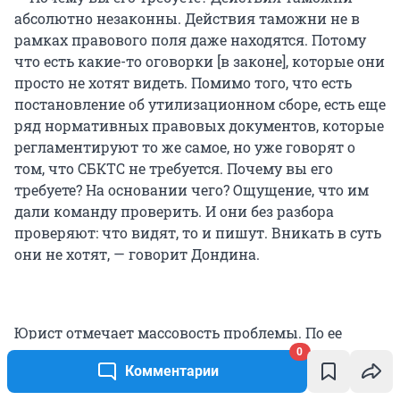
абсолютно незаконны. Действия таможни не в
рамках правового поля даже находятся. Потому
что есть какие-то оговорки [в законе], которые они
просто не хотят видеть. Помимо того, что есть
постановление об утилизационном сборе, есть еще
ряд нормативных правовых документов, которые
регламентируют то же самое, но уже говорят о
том, что СБКТС не требуется. Почему вы его
требуете? На основании чего? Ощущение, что им
дали команду проверить. И они без разбора
проверяют: что видят, то и пишут. Вникать в суть
они не хотят, — говорит Дондина.
Юрист отмечает массовость проблемы. По ее
мнению, невозможно столько раз «ошибиться» по
0
Комментарии
одной и той же теме в разных городах страны. Она
считает, это свидетельствует о том, что