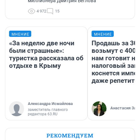
миллионера Дмитрия Беглова
4 972
15
МНЕНИЕ
МНЕНИЕ
«За неделю две ночи
Продашь за 300
были страшные»:
возьмут с 4000
туристка рассказала об
нам готовит н
отдыхе в Крыму
налоговый зако
коснется импор
даже репетито
Александра Исмайлова
Анастасия Зав
заместитель главного
редактора 63.RU
РЕКОМЕНДУЕМ