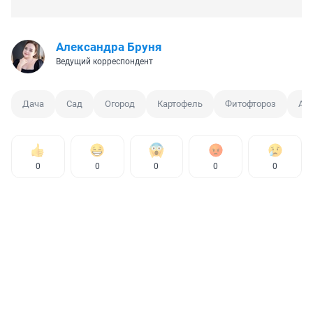
Александра Бруня
Ведущий корреспондент
Дача
Сад
Огород
Картофель
Фитофтороз
Аг
0
0
0
0
0