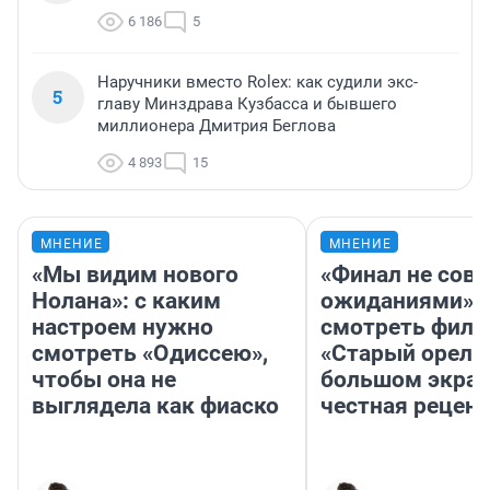
6 186
5
Наручники вместо Rolex: как судили экс-
5
главу Минздрава Кузбасса и бывшего
миллионера Дмитрия Беглова
4 893
15
МНЕНИЕ
МНЕНИЕ
«Мы видим нового
«Финал не совп
Нолана»: с каким
ожиданиями»: 
настроем нужно
смотреть фил
смотреть «Одиссею»,
«Старый орел» 
чтобы она не
большом экран
выглядела как фиаско
честная рецен