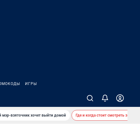
ОМОКОДЫ
ИГРЫ
й мэр-взяточник хочет выйти домой
Где и когда стоит смотреть звездоп