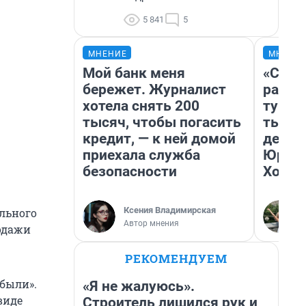
5 841
5
МНЕНИЕ
МНЕНИ
Мой банк меня
«Слив
бережет. Журналист
разоч
хотела снять 200
турис
тысяч, чтобы погасить
тысяч
кредит, — к ней домой
день 
приехала служба
Юрско
безопасности
Хогва
Ксения Владимирская
льного
Автор мнения
одажи
РЕКОМЕНДУЕМ
ибыли».
«Я не жалуюсь».
виде
Строитель лишился рук и