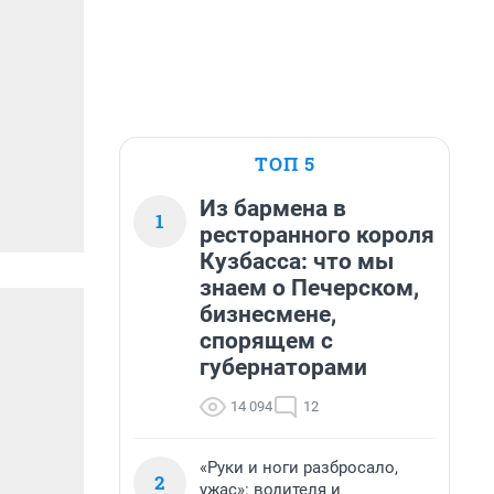
ТОП 5
Из бармена в
1
ресторанного короля
Кузбасса: что мы
знаем о Печерском,
бизнесмене,
спорящем с
губернаторами
14 094
12
«Руки и ноги разбросало,
2
ужас»: водителя и