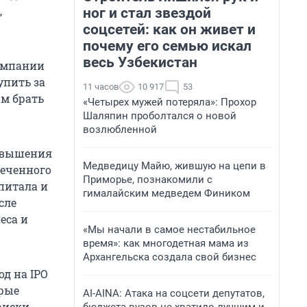
,
ног и стал звездой
соцсетей: как он живет и
почему его семью искал
весь Узбекистан
компании
упить за
11 часов
10 917
53
ым брать
«Четырех мужей потеряла»: Прохор
Шаляпин проболтался о новой
возлюбленной
повышения
Медведицу Майю, жившую на цепи в
леченного
Приморье, познакомили с
питала и
гималайским медведем Фиником
сле
еса и
«Мы начали в самое нестабильное
время»: как многодетная мама из
Архангельска создала свой бизнес
д на IPO
рые
AI-AINA: Атака на соцсети депутатов,
иски,