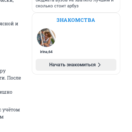
бюджета вузов не хватило лучшим и
сколько стоит арбуз
ЗНАКОМСТВА
ясной и
irina
,
64
Начать знакомиться
уру
и. После
пешно
с учётом
ом