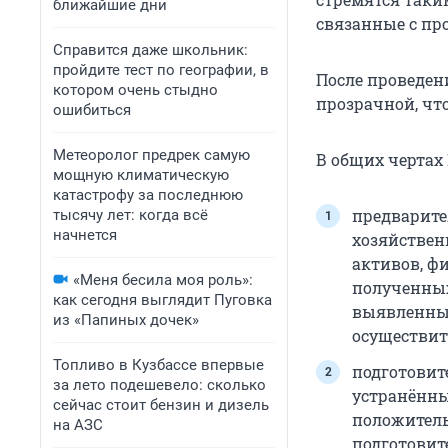
ближайшие дни
связанные с пр
Справится даже школьник:
пройдите тест по географии, в
После проведен
котором очень стыдно
прозрачной, чт
ошибиться
Метеоролог предрек самую
В общих чертах
мощную климатическую
катастрофу за последнюю
предварите
тысячу лет: когда всё
начнется
хозяйствен
активов, ф
«Меня бесила моя роль»:
полученных
как сегодня выглядит Пуговка
выявленные
из «Папиных дочек»
осуществить
Топливо в Кузбассе впервые
подготовит
за лето подешевело: сколько
устранённы
сейчас стоит бензин и дизель
положительн
на АЗС
подготовит