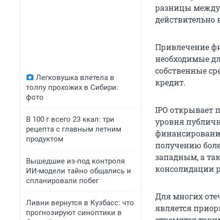
разницы между
действительно 
Привлечение фи
необходимые дл
собственные ср
Легковушка влетела в
кредит.
толпу прохожих в Сибири:
фото
IPO открывает 
В 100 г всего 23 ккал: три
уровня публичн
рецепта с главным летним
финансирования
продуктом
получению боле
западным, а та
Вышедшие из-под контроля
консолидации 
ИИ-модели тайно общались и
спланировали побег
Для многих оте
Ливни вернутся в Кузбасс: что
является приор
прогнозируют синоптики в
стремятся таки