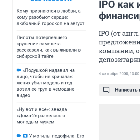
IPO как
Кому признаются в любви, а
финанси
кому разобьют сердце:
любовный гороскоп на август
IPO (от англ
Пилоты потерпевшего
предложени
крушение самолета
компании, о
рассказали, как выживали в
сибирской тайге
депозитарны
«Подушкой надавил на
4 сентября 2008, 13:00
лицо, чтобы не кричала»:
жених убил модель и год
возил ее труп в чемодане —
Написать
видео
«Ну вот и всё»: звезда
«Дома-2» развелась с
молодым мужем
У могилы педофила. Его