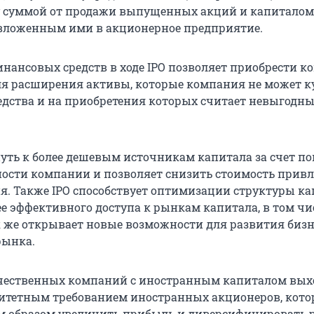
 суммой от продажи выпущенных акций и капиталом
вложенным ими в акционерное предприятие.
нансовых средств в ходе IPO позволяет приобрести 
я расширения активы, которые компания не может к
едства и на приобретения которых считает невыгодн
путь к более дешевым источникам капитала за счет 
ости компании и позволяет снизить стоимость прив
. Также IPO способствует оптимизации структуры ка
е эффективного доступа к рынкам капитала, в том чи
к же открывает новые возможности для развития бизн
рынка.
чественных компаний с иностранным капиталом выхо
итетным требованием иностранных акционеров, кото
м образом увеличить прибыль и диверсифицировать р