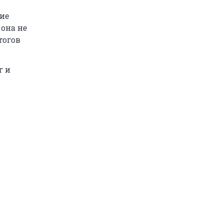
ние
 она не
тогов
г и