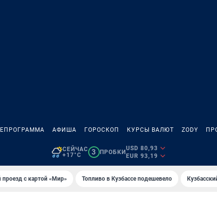
ЛЕПРОГРАММА
АФИША
ГОРОСКОП
КУРСЫ ВАЛЮТ
ZODY
ПР
USD 80,93
СЕЙЧАС
3
ПРОБКИ
+17°C
EUR 93,19
 проезд с картой «Мир»
Топливо в Кузбассе подешевело
Кузбасски