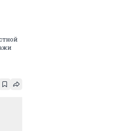
стной
дажи