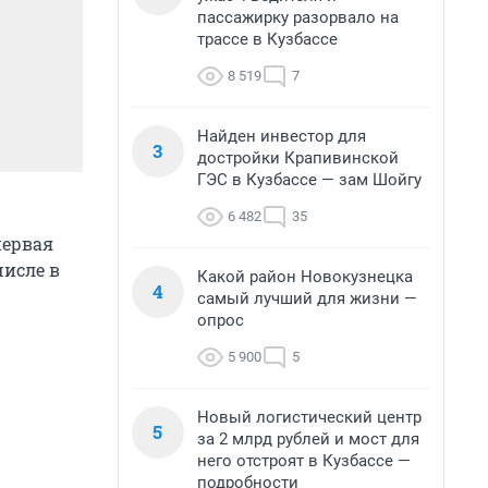
пассажирку разорвало на
трассе в Кузбассе
8 519
7
Найден инвестор для
3
достройки Крапивинской
ГЭС в Кузбассе — зам Шойгу
6 482
35
первая
числе в
Какой район Новокузнецка
4
самый лучший для жизни —
опрос
5 900
5
Новый логистический центр
5
за 2 млрд рублей и мост для
него отстроят в Кузбассе —
подробности