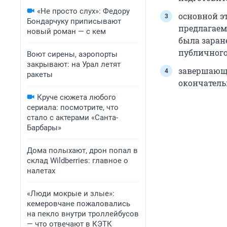
«Не просто слух»: Федору
основной э
Бондарчуку приписывают
предлагаем
новый роман — с кем
была заран
публичного
Воют сирены, аэропорты
закрывают: на Урал летят
завершающи
ракеты
окончатель
Круче сюжета любого
сериала: посмотрите, что
стало с актерами «Санта-
Барбары»
Дома полыхают, дрон попал в
склад Wildberries: главное о
налетах
«Люди мокрые и злые»:
кемеровчане пожаловались
на пекло внутри троллейбусов
— что отвечают в КЭТК