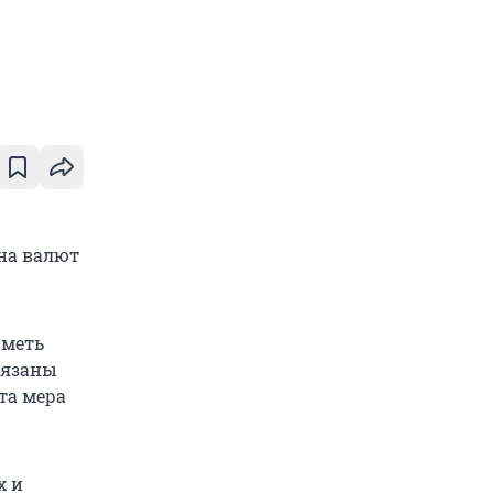
на валют
иметь
бязаны
та мера
х и