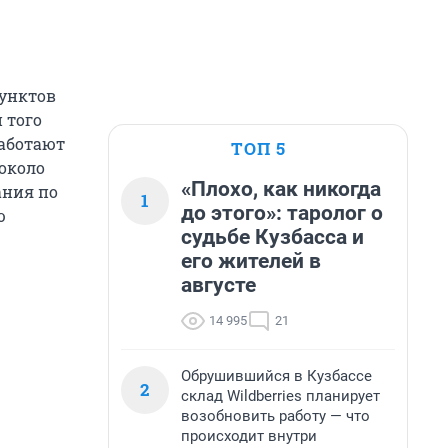
пунктов
 того
работают
ТОП 5
около
«Плохо, как никогда
ания по
1
до этого»: таролог о
ю
судьбе Кузбасса и
его жителей в
августе
14 995
21
Обрушившийся в Кузбассе
2
склад Wildberries планирует
возобновить работу — что
происходит внутри