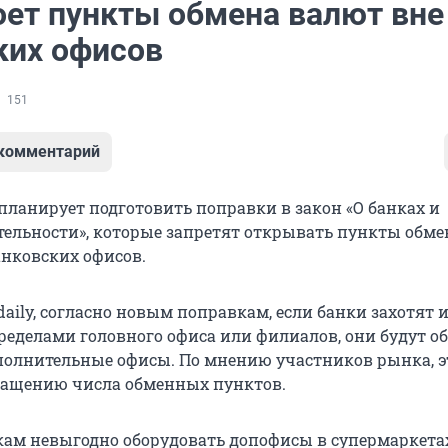
оет пункты обмена валют вне
ких офисов
151
 комментарий
планирует подготовить поправки в закон «О банках и
тельности», которые запретят открывать пункты обме
анковских офисов.
aily, согласно новым поправкам, если банки захотят 
ределами головного офиса или филиалов, они будут о
полнительные офисы. По мнению участников рынка, э
ращению числа обменных пунктов.
нкам невыгодно оборудовать допофисы в супермаркета