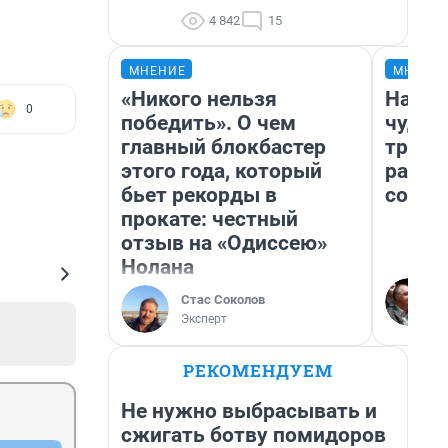
4 842
15
МНЕНИЕ
МНЕНИ
«Никого нельзя
Насле
0
победить». О чем
чудом
главный блокбастер
транс
этого года, который
разне
бьет рекорды в
совет
прокате: честный
отзыв на «Одиссею»
Нолана
Стас Соколов
Эксперт
РЕКОМЕНДУЕМ
Не нужно выбрасывать и
сжигать ботву помидоров