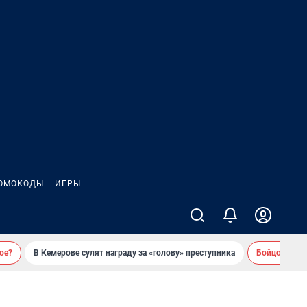
ОМОКОДЫ
ИГРЫ
ое?
В Кемерове сулят награду за «голову» преступника
Бойцовский 