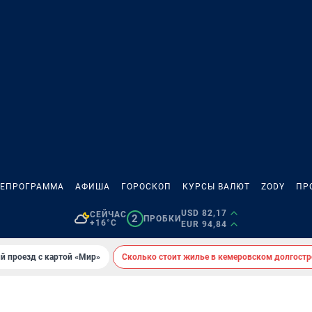
ЛЕПРОГРАММА
АФИША
ГОРОСКОП
КУРСЫ ВАЛЮТ
ZODY
ПР
USD 82,17
СЕЙЧАС
2
ПРОБКИ
+16°C
EUR 94,84
й проезд с картой «Мир»
Сколько стоит жилье в кемеровском долгостр