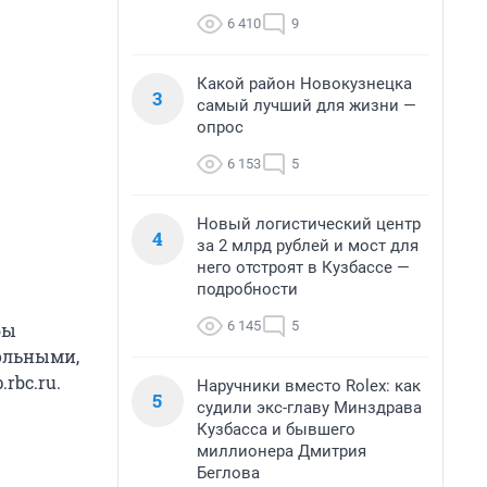
6 410
9
Какой район Новокузнецка
3
самый лучший для жизни —
опрос
6 153
5
Новый логистический центр
4
за 2 млрд рублей и мост для
него отстроят в Кузбассе —
подробности
6 145
5
бы
рольными,
rbc.ru.
Наручники вместо Rolex: как
5
судили экс-главу Минздрава
Кузбасса и бывшего
миллионера Дмитрия
Беглова