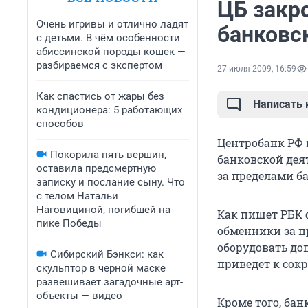
ЦБ закр
Очень игривы и отлично ладят
банковс
с детьми. В чём особенности
абиссинской породы кошек —
разбираемся с экспертом
27 июля 2009, 16:59
Как спастись от жары без
Написать
кондиционера: 5 работающих
способов
Центробанк РФ 
Покорила пять вершин,
банковской дея
оставила предсмертную
за пределами б
записку и послание сыну. Что
с телом Натальи
Наговициной, погибшей на
Как пишет РБК d
пике Победы
обменники за п
оборудовать до
Сибирский Бэнкси: как
приведет к сок
скульптор в черной маске
развешивает загадочные арт-
объекты — видео
Кроме того, ба