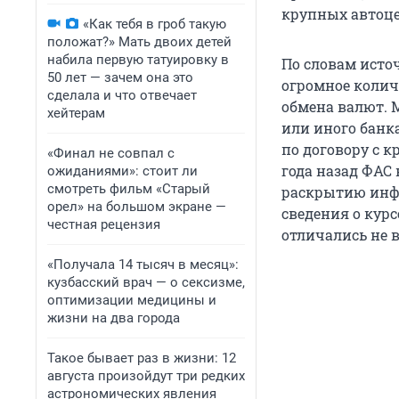
крупных автоцен
«Как тебя в гроб такую
положат?» Мать двоих детей
набила первую татуировку в
По словам источ
50 лет — зачем она это
огромное колич
сделала и что отвечает
обмена валют. 
хейтерам
или иного банка
по договору с 
«Финал не совпал с
года назад ФАС
ожиданиями»: стоит ли
смотреть фильм «Старый
раскрытию инф
орел» на большом экране —
сведения о кур
честная рецензия
отличались не в
«Получала 14 тысяч в месяц»:
кузбасский врач — о сексизме,
оптимизации медицины и
жизни на два города
Такое бывает раз в жизни: 12
августа произойдут три редких
астрономических явления