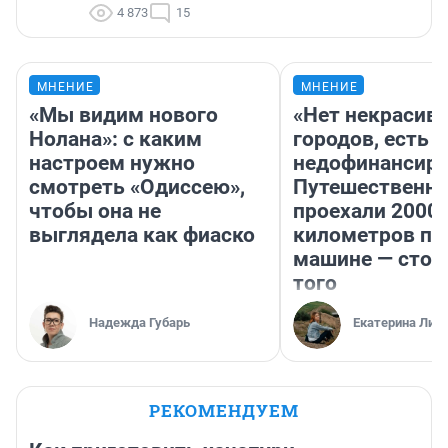
4 873
15
МНЕНИЕ
МНЕНИЕ
«Мы видим нового
«Нет некрасив
Нолана»: с каким
городов, есть
настроем нужно
недофинансиро
смотреть «Одиссею»,
Путешественн
чтобы она не
проехали 2000
выглядела как фиаско
километров по 
машине — стои
того
Надежда Губарь
Екатерина Лит
РЕКОМЕНДУЕМ