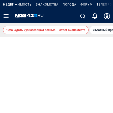
НЕДВИЖИМОСТЬ
ЗНАКОМСТВА
ПОГОДА
ФОРУМ
ТЕЛЕПРО
Чего ждать кузбассовцам осенью — ответ экономиста
Льготный про