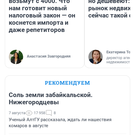
возьмут с 4000. Что
но дешевеют: 
нам готовит новый
рынок недвиж
налоговый закон — он
сейчас такой 
коснется импорта и
даже репетиторов
Екатерина Торо
Анастасия Завгородняя
директор агентс
недвижимости
РЕКОМЕНДУЕМ
Соль земли забайкальской.
Нижегородцевы
7 августа
17 958
8
Ученый АлтГУ рассказала, ждать ли нашествия
комаров в августе