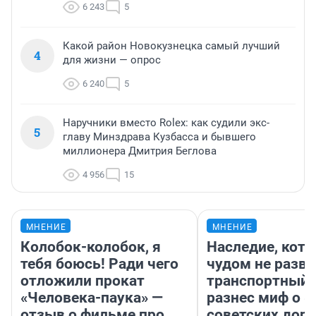
6 243
5
Какой район Новокузнецка самый лучший
4
для жизни — опрос
6 240
5
Наручники вместо Rolex: как судили экс-
5
главу Минздрава Кузбасса и бывшего
миллионера Дмитрия Беглова
4 956
15
МНЕНИЕ
МНЕНИЕ
Колобок-колобок, я
Наследие, кото
тебя боюсь! Ради чего
чудом не разва
отложили прокат
транспортный 
«Человека-паука» —
разнес миф о 
отзыв о фильме про
советских доро