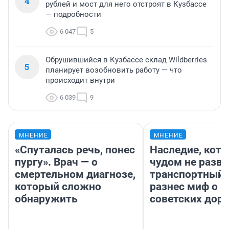
4
рублей и мост для него отстроят в Кузбассе
— подробности
6 047
5
Обрушившийся в Кузбассе склад Wildberries
5
планирует возобновить работу — что
происходит внутри
6 039
9
МНЕНИЕ
МНЕНИЕ
«Спуталась речь, понес
Наследие, кото
пургу». Врач — о
чудом не разва
смертельном диагнозе,
транспортный 
который сложно
разнес миф о 
обнаружить
советских доро