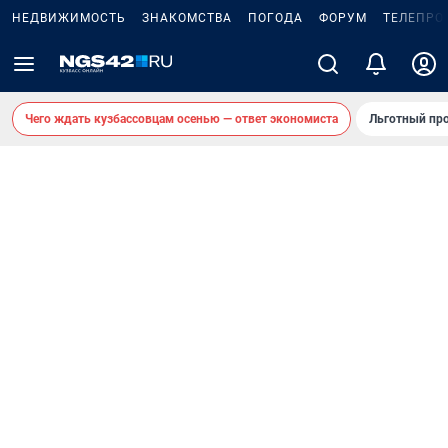
НЕДВИЖИМОСТЬ
ЗНАКОМСТВА
ПОГОДА
ФОРУМ
ТЕЛЕПРО
Чего ждать кузбассовцам осенью — ответ экономиста
Льготный про