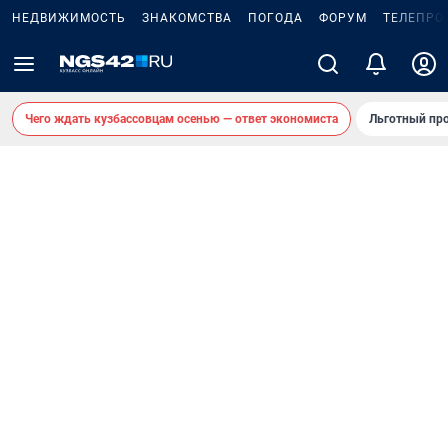
НЕДВИЖИМОСТЬ
ЗНАКОМСТВА
ПОГОДА
ФОРУМ
ТЕЛЕПРО
Чего ждать кузбассовцам осенью — ответ экономиста
Льготный про