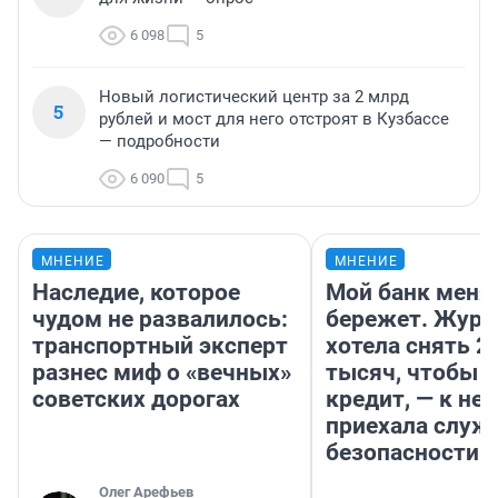
6 098
5
Новый логистический центр за 2 млрд
5
рублей и мост для него отстроят в Кузбассе
— подробности
6 090
5
МНЕНИЕ
МНЕНИЕ
Наследие, которое
Мой банк меня
чудом не развалилось:
бережет. Журн
транспортный эксперт
хотела снять 2
разнес миф о «вечных»
тысяч, чтобы п
советских дорогах
кредит, — к не
приехала служ
безопасности
Олег Арефьев