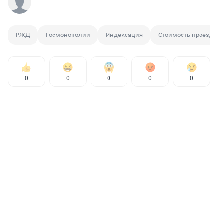
РЖД
Госмонополии
Индексация
Стоимость проезда
0
0
0
0
0