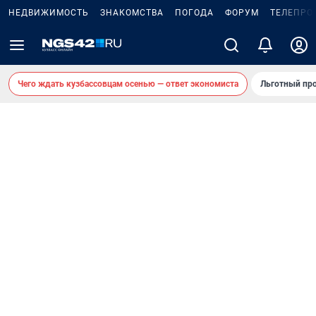
НЕДВИЖИМОСТЬ
ЗНАКОМСТВА
ПОГОДА
ФОРУМ
ТЕЛЕПРО
Чего ждать кузбассовцам осенью — ответ экономиста
Льготный про