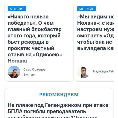
МНЕНИЕ
МНЕНИЕ
«Никого нельзя
«Мы видим нов
победить». О чем
Нолана»: с как
главный блокбастер
настроем нужн
этого года, который
смотреть «Оди
бьет рекорды в
чтобы она не
прокате: честный
выглядела как
отзыв на «Одиссею»
Нолана
Стас Соколов
Надежда Губар
Эксперт
РЕКОМЕНДУЕМ
На пляже под Геленджиком при атаке
БПЛА погибли преподаватель
английского языка и ее 12-летняя