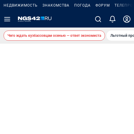
НЕДВИЖИМОСТЬ
ЗНАКОМСТВА
ПОГОДА
ФОРУМ
ТЕЛЕПРО
Чего ждать кузбассовцам осенью — ответ экономиста
Льготный про