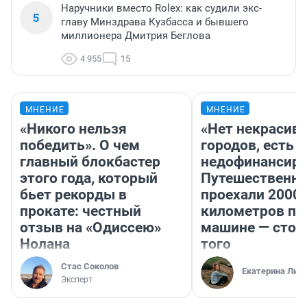
Наручники вместо Rolex: как судили экс-
5
главу Минздрава Кузбасса и бывшего
миллионера Дмитрия Беглова
4 955
15
МНЕНИЕ
МНЕНИЕ
«Никого нельзя
«Нет некрасив
победить». О чем
городов, есть
главный блокбастер
недофинансиро
этого года, который
Путешественн
бьет рекорды в
проехали 2000
прокате: честный
километров по 
отзыв на «Одиссею»
машине — стои
Нолана
того
Стас Соколов
Екатерина Лит
Эксперт