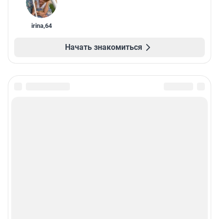
irina
,
64
Начать знакомиться