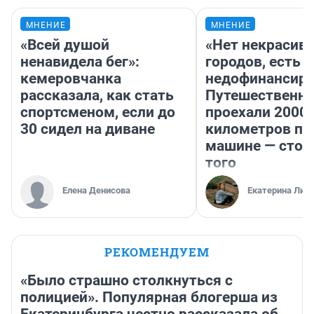
МНЕНИЕ
МНЕНИЕ
«Всей душой
«Нет некрасив
ненавидела бег»:
городов, есть
кемеровчанка
недофинансиро
рассказала, как стать
Путешественн
спортсменом, если до
проехали 2000
30 сидел на диване
километров по 
машине — стои
того
Елена Денисова
Екатерина Лит
РЕКОМЕНДУЕМ
«Было страшно столкнуться с
полицией». Популярная блогерша из