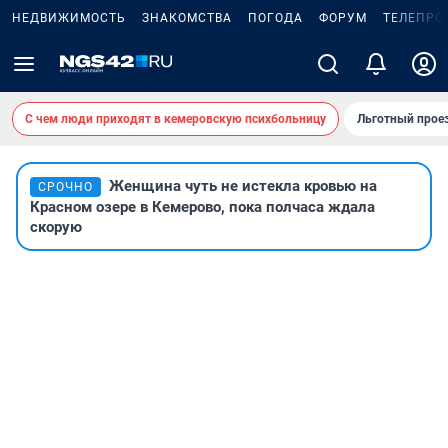
НЕДВИЖИМОСТЬ
ЗНАКОМСТВА
ПОГОДА
ФОРУМ
ТЕЛЕПРО
С чем люди приходят в кемеровскую психбольницу
Льготный проез
Женщина чуть не истекла кровью на
СРОЧНО
Красном озере в Кемерово, пока полчаса ждала
скорую