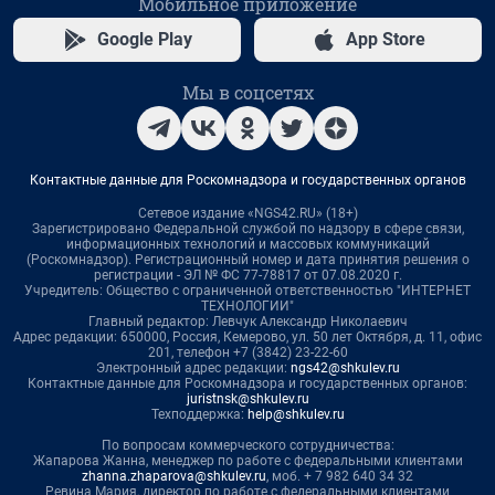
Мобильное приложение
Google Play
App Store
Мы в соцсетях
Контактные данные для Роскомнадзора и государственных органов
Сетевое издание «NGS42.RU» (18+)
Зарегистрировано Федеральной службой по надзору в сфере связи,
информационных технологий и массовых коммуникаций
(Роскомнадзор). Регистрационный номер и дата принятия решения о
регистрации - ЭЛ № ФС 77-78817 от 07.08.2020 г.
Учредитель: Общество с ограниченной ответственностью "ИНТЕРНЕТ
ТЕХНОЛОГИИ"
Главный редактор: Левчук Александр Николаевич
Адрес редакции: 650000, Россия, Кемерово, ул. 50 лет Октября, д. 11, офис
201, телефон +7 (3842) 23-22-60
Электронный адрес редакции:
ngs42@shkulev.ru
Контактные данные для Роскомнадзора и государственных органов:
juristnsk@shkulev.ru
Техподдержка:
help@shkulev.ru
По вопросам коммерческого сотрудничества:
Жапарова Жанна, менеджер по работе с федеральными клиентами
zhanna.zhaparova@shkulev.ru
, моб. + 7 982 640 34 32
Ревина Мария, директор по работе с федеральными клиентами