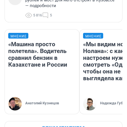
рублей и мост для него отстроят в Кузбассе
— подробности
5 816
5
МНЕНИЕ
МНЕНИЕ
«Машина просто
«Мы видим нов
полетела». Водитель
Нолана»: с как
сравнил бензин в
настроем нужн
Казахстане и России
смотреть «Оди
чтобы она не
выглядела как
Анатолий Кузнецов
Надежда Губар