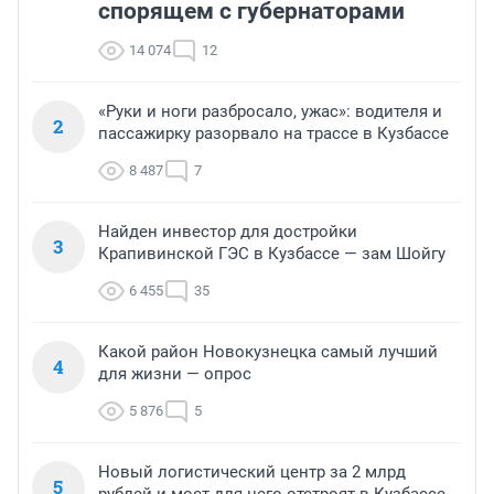
спорящем с губернаторами
14 074
12
«Руки и ноги разбросало, ужас»: водителя и
2
пассажирку разорвало на трассе в Кузбассе
8 487
7
Найден инвестор для достройки
3
Крапивинской ГЭС в Кузбассе — зам Шойгу
6 455
35
Какой район Новокузнецка самый лучший
4
для жизни — опрос
5 876
5
Новый логистический центр за 2 млрд
5