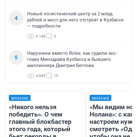
Новый логистический центр за 2 млрд
4
рублей и мост для него отстроят в Кузбассе
— подробности
6 148
5
Наручники вместо Rolex: как судили экс-
5
главу Минздрава Кузбасса и бывшего
миллионера Дмитрия Беглова
4 849
15
МНЕНИЕ
МНЕНИЕ
«Никого нельзя
«Мы видим нов
победить». О чем
Нолана»: с как
главный блокбастер
настроем нужн
этого года, который
смотреть «Оди
бьет рекорды в
чтобы она не