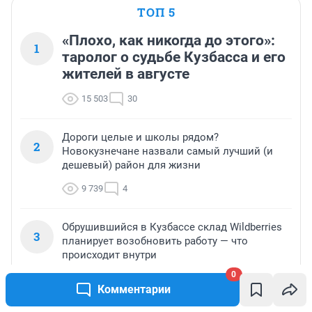
ТОП 5
«Плохо, как никогда до этого»:
1
таролог о судьбе Кузбасса и его
жителей в августе
15 503
30
Дороги целые и школы рядом?
2
Новокузнечане назвали самый лучший (и
дешевый) район для жизни
9 739
4
Обрушившийся в Кузбассе склад Wildberries
3
планирует возобновить работу — что
происходит внутри
0
6 809
9
Комментарии