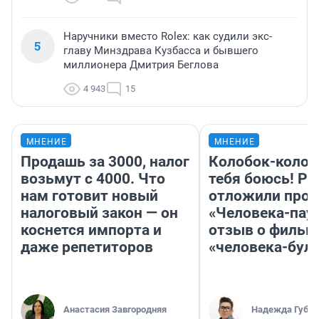
Наручники вместо Rolex: как судили экс-
5
главу Минздрава Кузбасса и бывшего
миллионера Дмитрия Беглова
4 943
15
МНЕНИЕ
МНЕНИЕ
Продашь за 3000, налог
Колобок-колобо
возьмут с 4000. Что
тебя боюсь! Ра
нам готовит новый
отложили прок
налоговый закон — он
«Человека-пау
коснется импорта и
отзыв о фильм
даже репетиторов
«человека-бул
Анастасия Завгородняя
Надежда Губар