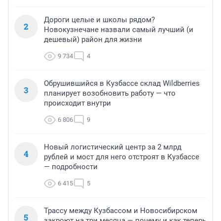
Дороги целые и школы рядом?
2
Новокузнечане назвали самый лучший (и
дешевый) район для жизни
9 734
4
Обрушившийся в Кузбассе склад Wildberries
3
планирует возобновить работу — что
происходит внутри
6 806
9
Новый логистический центр за 2 млрд
4
рублей и мост для него отстроят в Кузбассе
— подробности
6 415
5
Трассу между Кузбассом и Новосибирском
5
закроют на три месяца — почему и как теперь