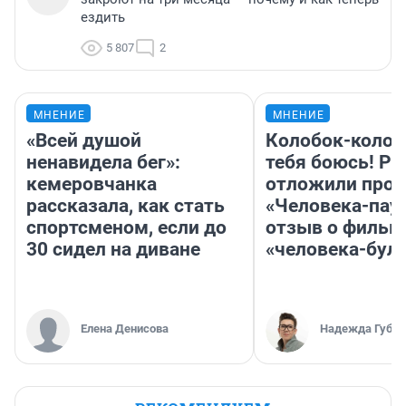
ездить
5 807
2
МНЕНИЕ
МНЕНИЕ
«Всей душой
Колобок-колобо
ненавидела бег»:
тебя боюсь! Ра
кемеровчанка
отложили прок
рассказала, как стать
«Человека-пау
спортсменом, если до
отзыв о фильм
30 сидел на диване
«человека-бул
Елена Денисова
Надежда Губар