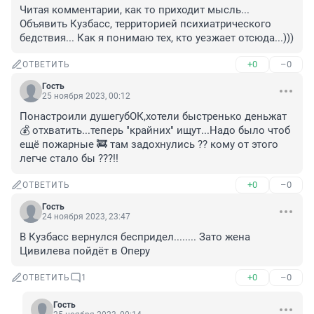
Читая комментарии, как то приходит мысль... 
Объявить Кузбасс, территорией психиатрического 
бедствия... Как я понимаю тех, кто уезжает отсюда...)))
+0
–0
ОТВЕТИТЬ
Гость
25 ноября 2023, 00:12
Понастроили душегубОК,хотели быстренько деньжат 
💰 отхватить...теперь "крайних" ищут...Надо было чтоб 
ещё пожарные 🚒 там задохнулись ?? кому от этого 
легче стало бы ???!!
+0
–0
ОТВЕТИТЬ
Гость
24 ноября 2023, 23:47
В Кузбасс вернулся беспридел........ Зато жена 
Цивилева пойдёт в Оперу
+0
–0
ОТВЕТИТЬ
1
Гость