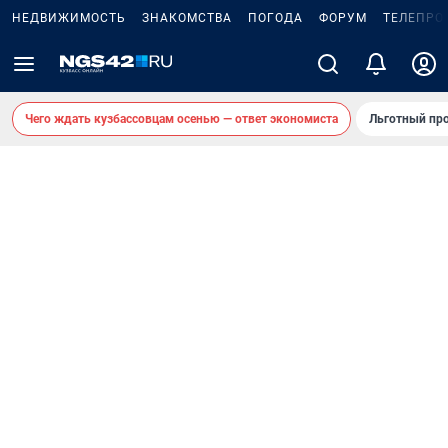
НЕДВИЖИМОСТЬ
ЗНАКОМСТВА
ПОГОДА
ФОРУМ
ТЕЛЕПРО
Чего ждать кузбассовцам осенью — ответ экономиста
Льготный про