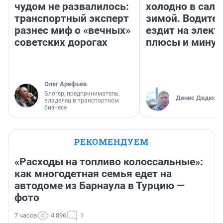
чудом не развалилось:
холодно в сало
транспортный эксперт
зимой. Водител
разнес миф о «вечных»
ездит на элект
советских дорогах
плюсы и мину
Олег Арефьев
Блогер, предприниматель,
Денис Дедюхи
владелец в транспортном
бизнесе
РЕКОМЕНДУЕМ
«Расходы на топливо колоссальные»:
как многодетная семья едет на
автодоме из Барнаула в Турцию —
фото
7 часов
4 896
1