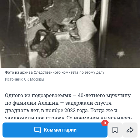
Фото из архива Следственного комитета по этому делу
Источник: 
СК Москвы
Одного из подозреваемых — 40-летнего мужчину
по фамилии Алёшин — задержали спустя
двадцать лет, в ноябре 2022 года. Тогда же и
заключили под стражу. Со временем выяснилось,
0
что он причастен еще и к убийству 64-летней
Комментарии
пенсионерки в 2002 году. Московские следователи