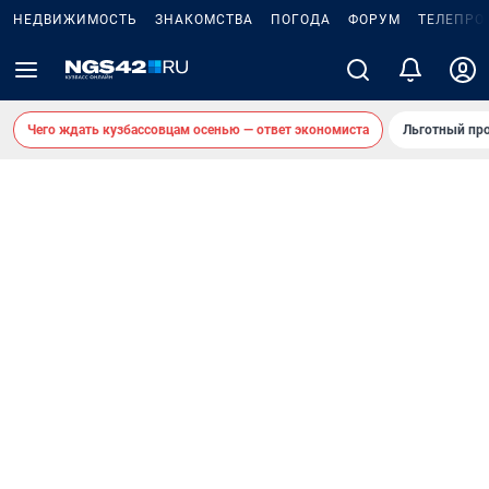
НЕДВИЖИМОСТЬ
ЗНАКОМСТВА
ПОГОДА
ФОРУМ
ТЕЛЕПРО
Чего ждать кузбассовцам осенью — ответ экономиста
Льготный про