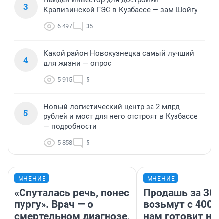
3
Крапивинской ГЭС в Кузбассе — зам Шойгу
6 497
35
Какой район Новокузнецка самый лучший
4
для жизни — опрос
5 915
5
Новый логистический центр за 2 млрд
5
рублей и мост для него отстроят в Кузбассе
— подробности
5 858
5
МНЕНИЕ
МНЕНИЕ
«Спуталась речь, понес
Продашь за 300
пургу». Врач — о
возьмут с 4000
смертельном диагнозе,
нам готовит н