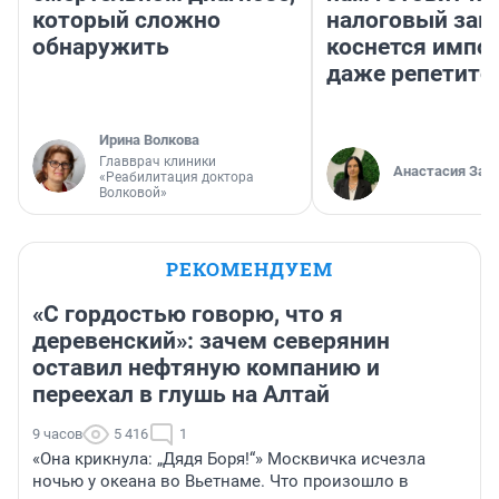
который сложно
налоговый зако
обнаружить
коснется импор
даже репетито
Ирина Волкова
Главврач клиники
Анастасия Зав
«Реабилитация доктора
Волковой»
РЕКОМЕНДУЕМ
«С гордостью говорю, что я
деревенский»: зачем северянин
оставил нефтяную компанию и
переехал в глушь на Алтай
9 часов
5 416
1
«Она крикнула: „Дядя Боря!“» Москвичка исчезла
ночью у океана во Вьетнаме. Что произошло в