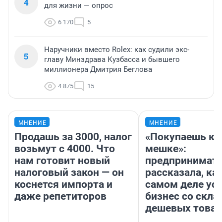
4
для жизни — опрос
6 170
5
Наручники вместо Rolex: как судили экс-
5
главу Минздрава Кузбасса и бывшего
миллионера Дмитрия Беглова
4 875
15
МНЕНИЕ
МНЕНИЕ
Продашь за 3000, налог
«Покупаешь ко
возьмут с 4000. Что
мешке»:
нам готовит новый
предпринимат
налоговый закон — он
рассказала, как
коснется импорта и
самом деле ус
даже репетиторов
бизнес со скл
дешевых това