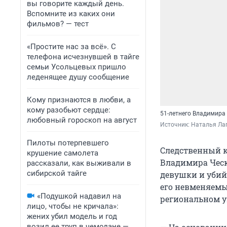
вы говорите каждый день.
Вспомните из каких они
фильмов? — тест
«Простите нас за всё». С
телефона исчезнувшей в тайге
семьи Усольцевых пришло
леденящее душу сообщение
Кому признаются в любви, а
кому разобьют сердце:
51-летнего Владимира 
любовный гороскоп на август
Источник: 
Наталья Ла
Пилоты потерпевшего
Следственный к
крушение самолета
Владимира Ческ
рассказали, как выживали в
сибирской тайге
девушки и убий
его невменяемым
«Подушкой надавил на
региональном у
лицо, чтобы не кричала»:
жених убил модель и год
возил ее труп в чемодане —