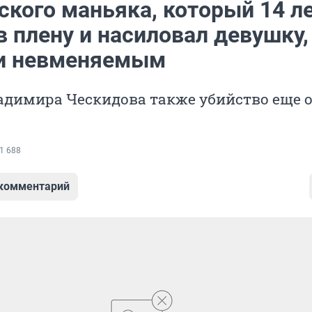
ского маньяка, который 14 л
 плену и насиловал девушку,
и невменяемым
адимира Ческидова также убийство еще 
1 688
 комментарий