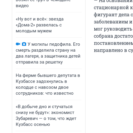
— На основани
видео
стационарной к
фигурант дела 
«Ну вот и всё»: звезда
заболеванием и
«Дома-2» развелась с
мог руководить
молодым мужем
собрана достато
постановлением
У могилы педофила. Его
направлено в су
смерть разделила страну на
два лагеря, а защитника детей
отправила за решетку
На ферме бывшего депутата в
Кузбассе задохнулись в
колодце с навозом двое
сотрудников: что известно
«В добыче дно и стучаться
снизу не будут»: экономист
Зубаревич — о том, что ждет
Кузбасс осенью