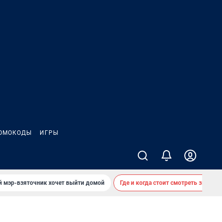
ОМОКОДЫ
ИГРЫ
й мэр-взяточник хочет выйти домой
Где и когда стоит смотреть звездоп