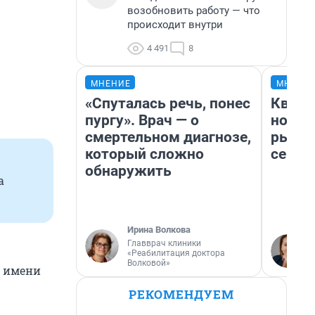
возобновить работу — что
происходит внутри
4 491
8
МНЕНИЕ
МНЕНИ
«Спуталась речь, понес
Кварт
пургу». Врач — о
но де
смертельном диагнозе,
рынок
который сложно
сейча
обнаружить
а
Ирина Волкова
Главврач клиники
«Реабилитация доктора
Волковой»
и имени
РЕКОМЕНДУЕМ