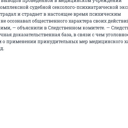
и выводов проведенной в медицинском учреждении
омплексной судебной сексолого-психиатрической эк
страдал и страдает в настоящее время психическим
 не осознавал общественного характера своих действи
 ими, — объяснили в Следственном комитете. — Следс
чная доказательственная база, в связи с чем уголовное
 о применении принудительных мер медицинского х
д.