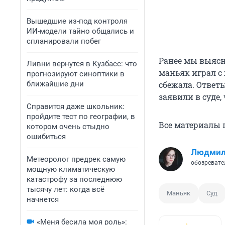
Вышедшие из-под контроля
ИИ-модели тайно общались и
спланировали побег
Ранее мы выясни
Ливни вернутся в Кузбасс: что
маньяк играл с 
прогнозируют синоптики в
ближайшие дни
сбежала. Ответ
заявили в суде,
Справится даже школьник:
пройдите тест по географии, в
Все материалы п
котором очень стыдно
ошибиться
Людмил
Метеоролог предрек самую
обозревате
мощную климатическую
катастрофу за последнюю
тысячу лет: когда всё
Маньяк
Суд
начнется
«Меня бесила моя роль»: