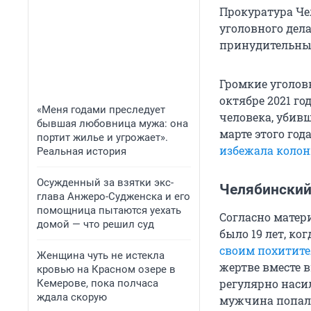
Прокуратура Че
уголовного дел
принудительных
Громкие уголов
октябре 2021 г
«Меня годами преследует
человека, убивш
бывшая любовница мужа: она
марте этого го
портит жилье и угрожает».
избежала коло
Реальная история
Осужденный за взятки экс-
Челябинский
глава Анжеро-Судженска и его
помощница пытаются уехать
Согласно матер
домой — что решил суд
было 19 лет, ко
своим похитит
Женщина чуть не истекла
жертве вместе в
кровью на Красном озере в
регулярно насил
Кемерове, пока полчаса
ждала скорую
мужчина попал 