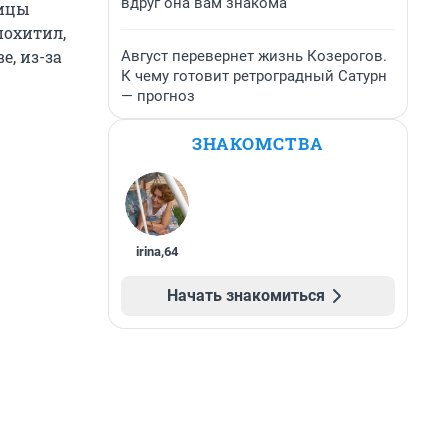
вдруг она вам знакома
ницы
похитил,
е, из-за
Август перевернет жизнь Козерогов.
К чему готовит ретроградный Сатурн
— прогноз
ЗНАКОМСТВА
irina
,
64
Начать знакомиться