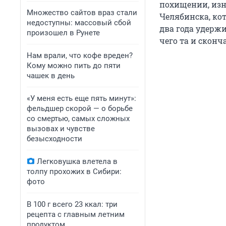
похищении, изн
Множество сайтов враз стали
Челябинска, кот
недоступны: массовый сбой
два года удержив
произошел в Рунете
чего та и сконч
Нам врали, что кофе вреден?
Кому можно пить до пяти
чашек в день
«У меня есть еще пять минут»:
фельдшер скорой — о борьбе
со смертью, самых сложных
вызовах и чувстве
безысходности
Легковушка влетела в
толпу прохожих в Сибири:
фото
В 100 г всего 23 ккал: три
рецепта с главным летним
продуктом