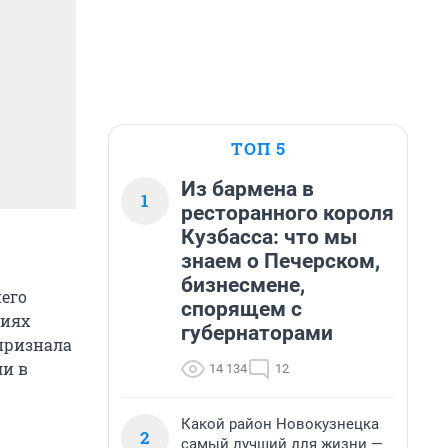
ТОП 5
Из бармена в
1
ресторанного короля
Кузбасса: что мы
знаем о Печерском,
бизнесмене,
его
спорящем с
ниях
губернаторами
признала
и в
14 134
12
Какой район Новокузнецка
2
самый лучший для жизни —