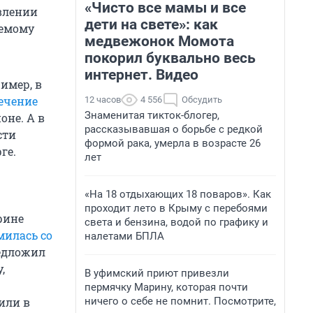
«Чисто все мамы и все
влении
дети на свете»: как
яемому
медвежонок Момота
покорил буквально весь
интернет. Видео
имер, в
ечение
12 часов
4 556
Обсудить
Знаменитая тикток-блогер,
оне. А в
рассказывавшая о борьбе с редкой
сти
формой рака, умерла в возрасте 26
ге.
лет
«На 18 отдыхающих 18 поваров». Как
проходит лето в Крыму с перебоями
рине
света и бензина, водой по графику и
милась со
налетами БПЛА
редложил
,
В уфимский приют привезли
пермячку Марину, которая почти
ничего о себе не помнит. Посмотрите,
или в