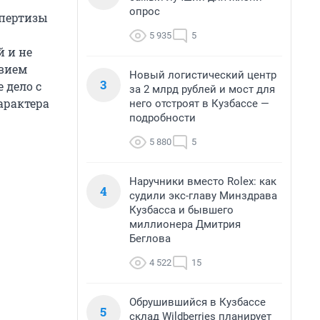
опрос
спертизы
5 935
5
й и не
твием
Новый логистический центр
3
 дело с
за 2 млрд рублей и мост для
арактера
него отстроят в Кузбассе —
подробности
5 880
5
Наручники вместо Rolex: как
4
судили экс-главу Минздрава
Кузбасса и бывшего
миллионера Дмитрия
Беглова
4 522
15
Обрушившийся в Кузбассе
5
склад Wildberries планирует