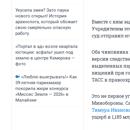
Укусила змея? Зато паука
нового открыл! История
Вместе с ним з
арахнолога, который обожает
свою смертельно опасную
Учредителем эт
работу
суд отправил ег
«Портал в ад» возле квартала
Оба чиновника п
юстиции: асфальт ушел под
землю в центре Кемерова —
версии следств
фото
выделенных пар
хищений при го
«Люблю выигрывать!» Как
ТАСС в правоох
39-летняя парикмахер
покорила жюри конкурса
«Миссис Земля — 2026» в
Это не первое 
Малайзии
Минобороны. С
Тимура Иванов
ущерб в 1,185 м