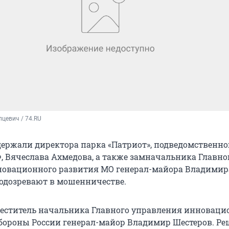
цевич / 74.RU
держали директора парка «Патриот», подведомственно
 Вячеслава Ахмедова, а также замначальника Главно
новационного развития МО генерал-майора Владимир
подозревают в мошенничестве.
еститель начальника Главного управления инноваци
ороны России генерал-майор Владимир Шестеров. Ре