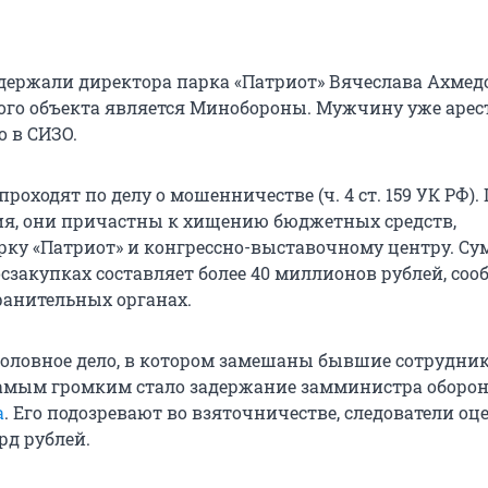
адержали директора парка «Патриот» Вячеслава Ахмед
ого объекта является Минобороны. Мужчину уже арес
о в СИЗО.
роходят по делу о мошенничестве (ч. 4 ст. 159 УК РФ).
ия, они причастны к хищению бюджетных средств,
ку «Патриот» и конгрессно-выставочному центру. Су
сзакупках составляет более 40 миллионов рублей, со
ранительных органах.
уголовное дело, в котором замешаны бывшие сотрудни
амым громким стало задержание замминистра оборо
а
. Его подозревают во взяточничестве, следователи о
лрд рублей.