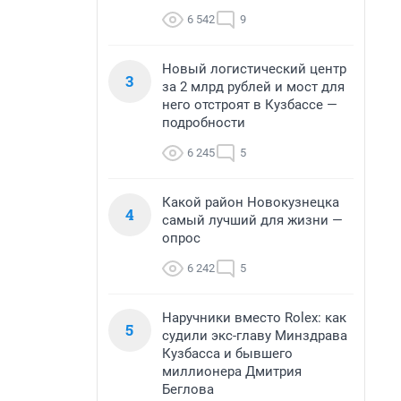
6 542
9
Новый логистический центр
3
за 2 млрд рублей и мост для
него отстроят в Кузбассе —
подробности
6 245
5
Какой район Новокузнецка
4
самый лучший для жизни —
опрос
6 242
5
Наручники вместо Rolex: как
5
судили экс-главу Минздрава
Кузбасса и бывшего
миллионера Дмитрия
Беглова