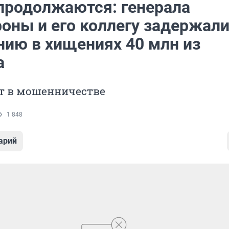
продолжаются: генерала
оны и его коллегу задержали
нию в хищениях 40 млн из
а
т в мошенничестве
1 848
арий