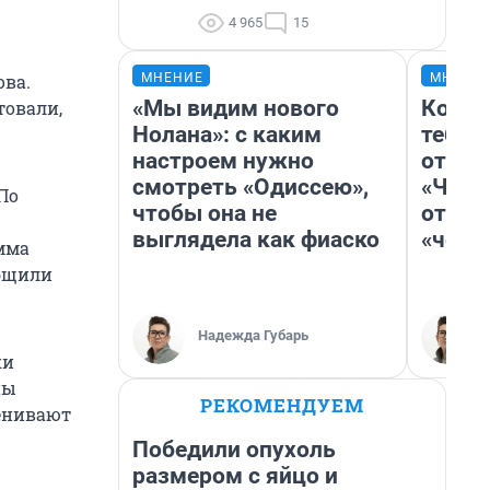
4 965
15
ова.
МНЕНИЕ
МНЕНИ
«Мы видим нового
Колоб
товали,
Нолана»: с каким
тебя 
настроем нужно
отлож
смотреть «Одиссею»,
«Чело
 По
чтобы она не
отзыв
выглядела как фиаско
«чело
мма
общили
Надежда Губарь
ки
ны
РЕКОМЕНДУЕМ
ценивают
Победили опухоль
размером с яйцо и