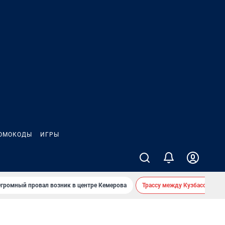
ОМОКОДЫ
ИГРЫ
громный провал возник в центре Кемерова
Трассу между Кузбассом и 