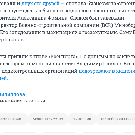
стовали и
двух его друзей
— сначала бизнесмена-строит
, а спустя день и бывшего кадрового военного, ныне 
оителя Александра Фомина. Следом был задержан
ректор Военно-строительной компании (ВСК) Миноб
. Его заподозрили в махинациях с госзакупками. Саму 
р Иванов.
ки пришли к главе «Военторга». По данным на сайте 
ректором компании является Владимир Павлов. Его в
 подконтрольных организаций
подозревают в хищени
лей
.
Филиппова
ор оперативной редакции
арк Патриот
Мошенничество
Чиновник
Минобороны Росс