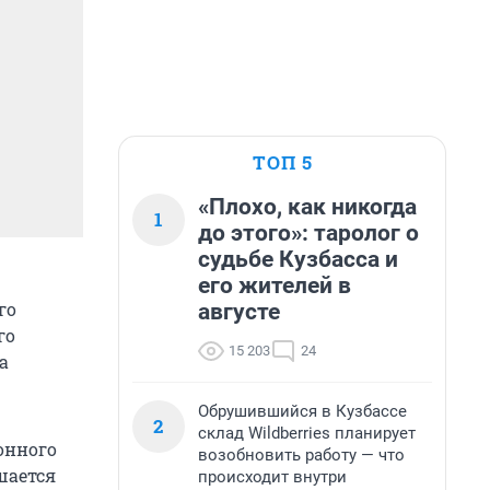
ТОП 5
«Плохо, как никогда
1
до этого»: таролог о
судьбе Кузбасса и
его жителей в
го
августе
го
15 203
24
а
Обрушившийся в Кузбассе
2
склад Wildberries планирует
онного
возобновить работу — что
шается
происходит внутри