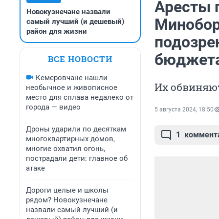
Аресты 
Новокузнечане назвали
Минобор
самый лучший (и дешевый)
район для жизни
подозре
бюджет
ВСЕ НОВОСТИ
Кемеровчане нашли
Их обвиняю
необычное и живописное
место для сплава недалеко от
города — видео
5 августа 2024, 18:50
Дроны ударили по десяткам
1
коммент
многоквартирных домов,
многие охватил огонь,
пострадали дети: главное об
атаке
Дороги целые и школы
рядом? Новокузнечане
назвали самый лучший (и