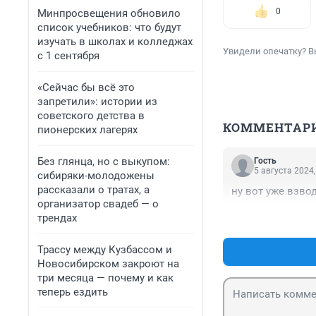
0
Минпросвещения обновило
список учебников: что будут
изучать в школах и колледжах
Увидели опечатку? В
с 1 сентября
«Сейчас бы всё это
запретили»: истории из
советского детства в
КОММЕНТАР
пионерских лагерях
Без глянца, но с выкупом:
Гость
5 августа 2024,
сибиряки-молодожены
рассказали о тратах, а
ну вот уже взвод
организатор свадеб — о
трендах
Трассу между Кузбассом и
Новосибирском закроют на
три месяца — почему и как
теперь ездить