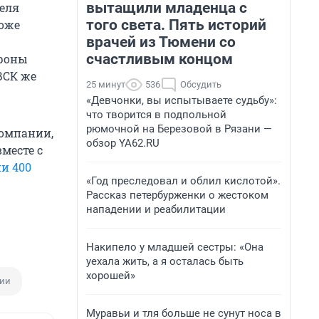
вытащили младенца с
еля
того света. Пять историй
тоже
врачей из Тюмени со
счастливым концом
ороны
ВСК же
25 минут
536
Обсудить
«Девчонки, вы испытываете судьбу»:
что творится в подпольной
рюмочной на Березовой в Рязани —
компании,
обзор YA62.RU
месте с
и 400
«Год преследовал и облил кислотой».
Рассказ петербурженки о жестоком
нападении и реабилитации
Накипело у младшей сестры: «Она
уехала жить, а я осталась быть
хорошей»
ии
Муравьи и тля больше не сунут носа в