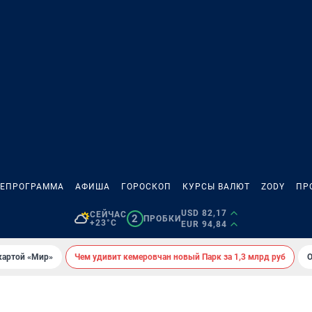
ЛЕПРОГРАММА
АФИША
ГОРОСКОП
КУРСЫ ВАЛЮТ
ZODY
ПР
USD 82,17
СЕЙЧАС
2
ПРОБКИ
+23°C
EUR 94,84
картой «Мир»
Чем удивит кемеровчан новый Парк за 1,3 млрд руб
О