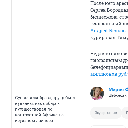
После него аре
Сергея Бородина
бизнесмена-стр
генеральный ди
Андрей Белков
курировал Тиму
Недавно силови
генеральным ди
бенефициарами
миллионов руб
Мария 
Шеф-редакт
Суп из дикобраза, трущобы и
вулканы: как сибиряк
путешествовал по
Задержание
П
контрастной Африке на
круизном лайнере