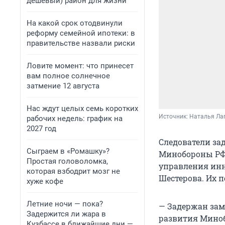
дешевый) район для жизни
На какой срок отодвинули
реформу семейной ипотеки: в
правительстве назвали риски
Ловите момент: что принесет
вам полное солнечное
затмение 12 августа
Нас ждут целых семь коротких
Источник: 
Наталья Лап
рабочих недель: график на
2027 год
Следователи за
Сыграем в «Ромашку»?
Минобороны РФ,
Простая головоломка,
управления ин
которая взбодрит мозг не
Шестерова. Их 
хуже кофе
Летние ночи — пока?
— Задержан зам
Задержится ли жара в
развития Миноб
Кузбассе в ближайшие дни —