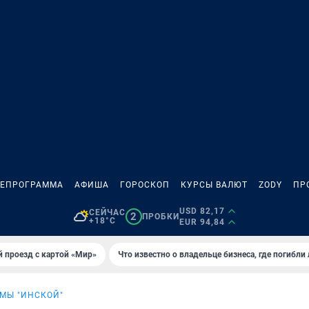
ЛЕПРОГРАММА
АФИША
ГОРОСКОП
КУРСЫ ВАЛЮТ
ZODY
ПР
USD 82,17
СЕЙЧАС
2
ПРОБКИ
+18°C
EUR 94,84
 проезд с картой «Мир»
Что известно о владельце бизнеса, где погибли
МЫ "ИНСКОЙ"