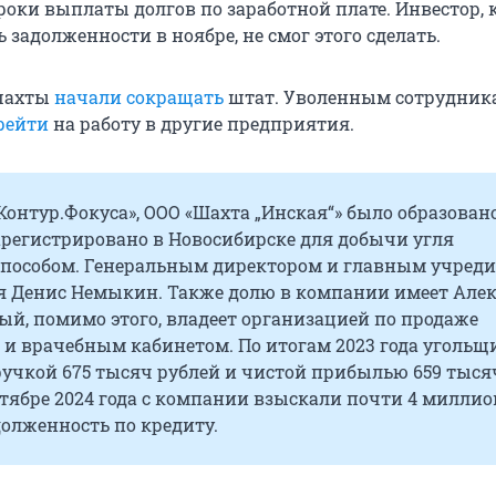
роки выплаты долгов по заработной плате. Инвестор,
 задолженности в ноябре, не смог этого сделать.
шахты
начали сокращать
штат. Уволенным сотрудник
рейти
на работу в другие предприятия.
онтур.Фокуса», ООО «Шахта „Инская“» было образован
зарегистрировано в Новосибирске для добычи угля
пособом. Генеральным директором и главным учреди
тся Денис Немыкин. Также долю в компании имеет Але
ый, помимо этого, владеет организацией по продаже
 и врачебным кабинетом. По итогам 2023 года угольщ
учкой 675 тысяч рублей и чистой прибылью 659 тыся
нтябре 2024 года с компании взыскали почти 4 миллио
долженность по кредиту.