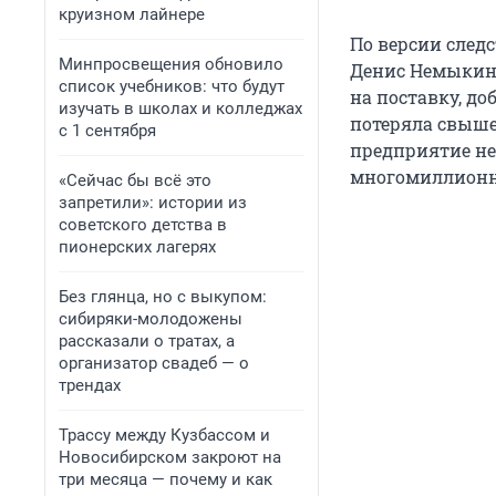
круизном лайнере
По версии следс
Минпросвещения обновило
Денис Немыки
список учебников: что будут
на поставку, д
изучать в школах и колледжах
потеряла свыше 
с 1 сентября
предприятие не
многомиллионн
«Сейчас бы всё это
запретили»: истории из
советского детства в
пионерских лагерях
Без глянца, но с выкупом:
сибиряки-молодожены
рассказали о тратах, а
организатор свадеб — о
трендах
Трассу между Кузбассом и
Новосибирском закроют на
три месяца — почему и как