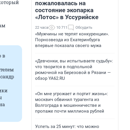
 который
пожаловалась на
состояние экопарка
«Лотос» в Уссурийске
ам
22 часа
10 711
Обсудить
«Мужчины не терпят конкуренции».
Порнозвезда из Екатеринбурга
впервые показала своего мужа
о в
«Девчонки, вы испытываете судьбу»:
что творится в подпольной
телем
рюмочной на Березовой в Рязани —
ксандр
обзор YA62.RU
ики
«Он мне угрожает и портит жизнь»:
ч
москвич обвинил турагента из
на
Волгограда в мошенничестве и
пропаже почти миллиона рублей
Успеть за 25 минут: что можно