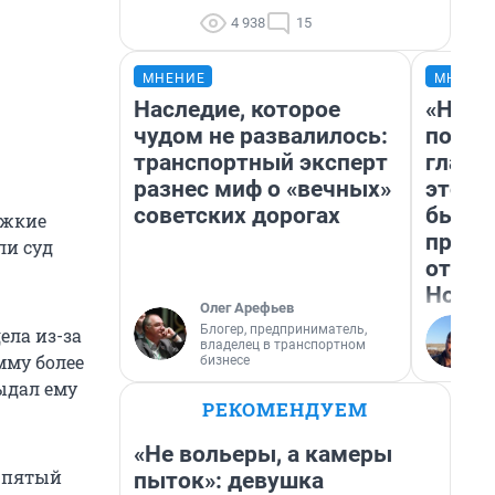
4 938
15
МНЕНИЕ
МНЕНИ
Наследие, которое
«Нико
чудом не развалилось:
побед
транспортный эксперт
главн
разнес миф о «вечных»
этого
советских дорогах
бьет 
яжкие
прока
ли суд
отзыв
Нолан
Олег Арефьев
Блогер, предприниматель,
ела из-за
владелец в транспортном
мму более
бизнесе
выдал ему
РЕКОМЕНДУЕМ
«Не вольеры, а камеры
в пятый
пыток»: девушка