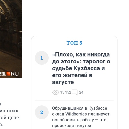
ТОП 5
«Плохо, как никогда
1
до этого»: таролог о
судьбе Кузбасса и
его жителей в
августе
15 152
24
ы
Обрушившийся в Кузбассе
лионных
2
склад Wildberries планирует
ой цене,
возобновить работу — что
а.
происходит внутри