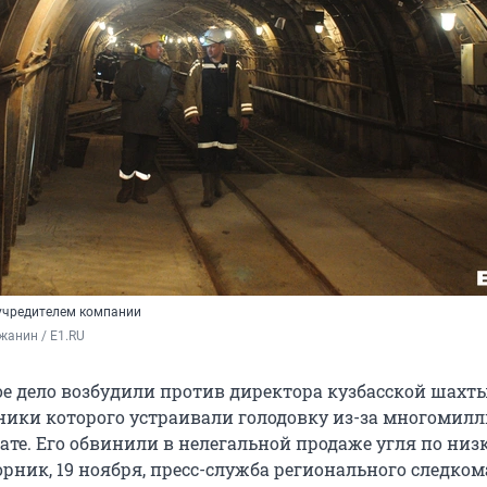
учредителем компании
жанин / E1.RU
ое дело возбудили против директора кузбасской шахт
тники которого устраивали голодовку из-за многомил
ате. Его
обвинили в нелегальной продаже угля по низк
рник, 19 ноября, пресс-служба регионального следком