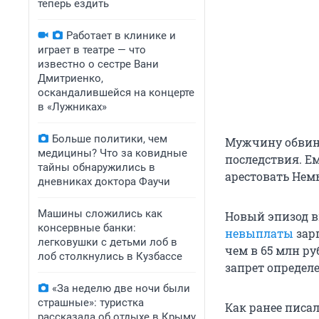
теперь ездить
Работает в клинике и
играет в театре — что
известно о сестре Вани
Дмитриенко,
оскандалившейся на концерте
в «Лужниках»
Больше политики, чем
Мужчину обвин
медицины? Что за ковидные
последствия. Ем
тайны обнаружились в
арестовать Нем
дневниках доктора Фаучи
Машины сложились как
Новый эпизод в
консервные банки:
невыплаты
зар
легковушки с детьми лоб в
чем в 65 млн ру
лоб столкнулись в Кузбассе
запрет определ
«За неделю две ночи были
страшные»: туристка
Как ранее писа
рассказала об отдыхе в Крыму