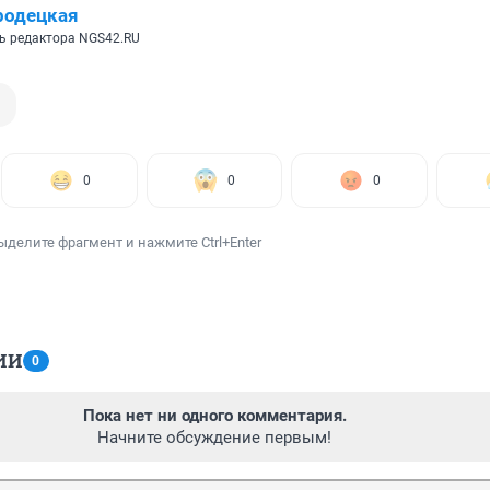
родецкая
ь редактора NGS42.RU
0
0
0
ыделите фрагмент и нажмите Ctrl+Enter
ИИ
0
Пока нет ни одного комментария.
Начните обсуждение первым!