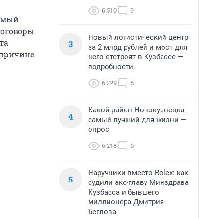
6 510
9
яемый
договоры
Новый логистический центр
та
3
за 2 млрд рублей и мост для
й причине
него отстроят в Кузбассе —
подробности
6 229
5
Какой район Новокузнецка
4
самый лучший для жизни —
опрос
6 218
5
Наручники вместо Rolex: как
5
судили экс-главу Минздрава
Кузбасса и бывшего
миллионера Дмитрия
Беглова