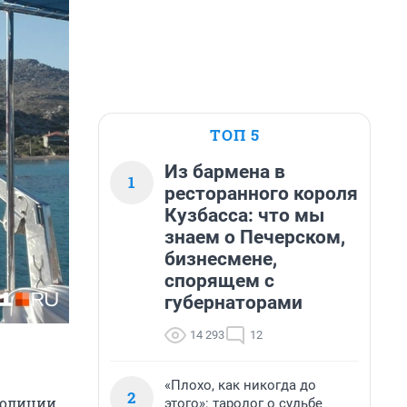
ТОП 5
Из бармена в
1
ресторанного короля
Кузбасса: что мы
знаем о Печерском,
бизнесмене,
спорящем с
губернаторами
14 293
12
«Плохо, как никогда до
2
полиции
этого»: таролог о судьбе