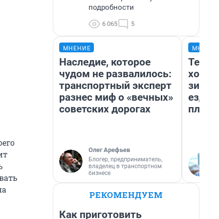
подробности
6 065
5
МНЕНИЕ
МНЕНИ
Наследие, которое
Тепло
чудом не развалилось:
холод
транспортный эксперт
зимой
разнес миф о «вечных»
ездит
советских дорогах
плюсы
оего
Олег Арефьев
ит
Блогер, предприниматель,
ь
владелец в транспортном
бизнесе
вать
на
РЕКОМЕНДУЕМ
Как приготовить