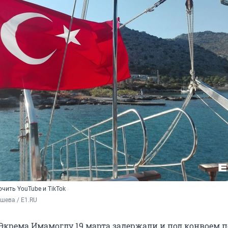
ючить YouTube и TikTok
шева / E1.RU
Экрема Имамоглу 19 марта задержали и под конвоем 