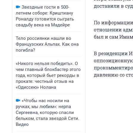
доставили в суд
Звездные гости в 500-
летнем соборе: Криштиану
Роналду готовится сыграть
По информации 
свадьбу века на Мадейре
отношении адми
был и сам Имам
Тело россиянки нашли во
Французских Альпах. Как она
погибла?
В резиденции И
оппозиционную 
«Никого нельзя победить». О
прокомментиров
чем главный блокбастер этого
давлению со ст
года, который бьет рекорды в
прокате: честный отзыв на
«Одиссею» Нолана
«Чтобы нас носили на
ручках, мы любим»: нерпа
Сергеевна, которую спасли
бельком, стала звездой Сети.
Видео