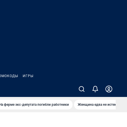
ОМОКОДЫ
ИГРЫ
На ферме экс-депутата погибли работники
Женщина едва не истекла кро