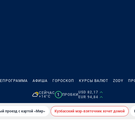
ЛЕПРОГРАММА
АФИША
ГОРОСКОП
КУРСЫ ВАЛЮТ
ZODY
ПР
USD 82,17
СЕЙЧАС
1
ПРОБКИ
+14°C
EUR 94,84
ый проезд с картой «Мир»
Кузбасский мэр-взяточник хочет домой