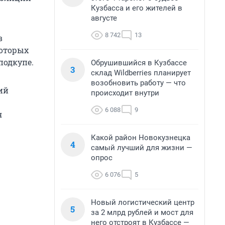
Кузбасса и его жителей в
августе
8 742
13
в
которых
подкупе.
Обрушившийся в Кузбассе
3
склад Wildberries планирует
возобновить работу — что
ий
происходит внутри
6 088
9
я
Какой район Новокузнецка
4
самый лучший для жизни —
опрос
6 076
5
Новый логистический центр
5
за 2 млрд рублей и мост для
него отстроят в Кузбассе —