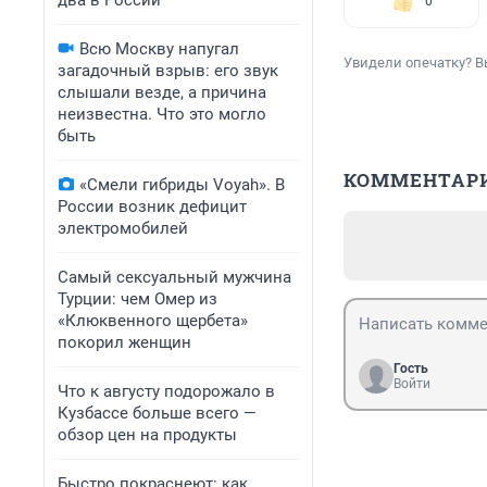
два в России
0
Всю Москву напугал
Увидели опечатку? В
загадочный взрыв: его звук
слышали везде, а причина
неизвестна. Что это могло
быть
КОММЕНТАР
«Смели гибриды Voyah». В
России возник дефицит
электромобилей
Самый сексуальный мужчина
Турции: чем Омер из
«Клюквенного щербета»
покорил женщин
Гость
Войти
Что к августу подорожало в
Кузбассе больше всего —
обзор цен на продукты
Быстро покраснеют: как