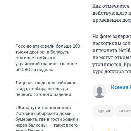
Как отмечается
действующего п
проведения дос
На фоне задерж
нескольким соц
Россию атаковали больше 200
интернета NetBl
тысяч дронов, а Беларусь
не могут открыт
стягивает войска к
украинской границе: главное
уточняются. Кро
об СВО за неделю
курс доллара вп
Лицевая гладь для чайников:
Ксения 
гайд от набора петель до
первого готового изделия
«Жила тут интеллигенция».
Турция
Стамб
История сибирского дома-
бумеранга, где в гости ходили
через балконы, — таких всего