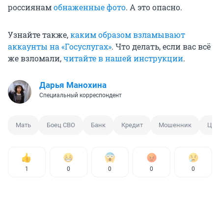
россиянам
обнаженные фото
. А это опасно.
Узнайте также,
каким образом взламывают
аккаунты на «Госуслугах»
. Что делать, если вас всё
же взломали,
читайте в нашей инструкции
.
Дарья Манохина
Специальный корреспондент
Мать
Боец СВО
Банк
Кредит
Мошенник
Цел
1
0
0
0
0