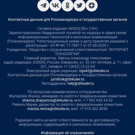
Контактные данные для Роскомнадзора и государственных органов
Сетевое издание «NGS42.RU» (18+)
Зарегистрировано Федеральной службой по надзору в сфере связи,
информационных технологий и массовых коммуникаций
(Роскомнадзор). Регистрационный номер и дата принятия решения о
регистрации - ЭЛ № ФС 77-78817 от 07.08.2020 г.
Учредитель: Общество с ограниченной ответственностью "ИНТЕРНЕТ
ТЕХНОЛОГИИ"
Главный редактор: Левчук Александр Николаевич
Адрес редакции: 650000, Россия, Кемерово, ул. 50 лет Октября, д. 11, офис
201, телефон +7 (3842) 23-22-60
Электронный адрес редакции:
ngs42@shkulev.ru
Контактные данные для Роскомнадзора и государственных органов:
juristnsk@shkulev.ru
Техподдержка:
help@shkulev.ru
По вопросам коммерческого сотрудничества:
Жапарова Жанна, менеджер по работе с федеральными клиентами
zhanna.zhaparova@shkulev.ru
, моб. + 7 982 640 34 32
Ревина Мария, директор по работе с федеральными клиентами
mariya.revina@shkulev.ru
, моб. +7 910 402 4056
Редакция сайта не несет ответственности за достоверность
информации, содержащейся в рекламных объявлениях.
Информация об ограничениях