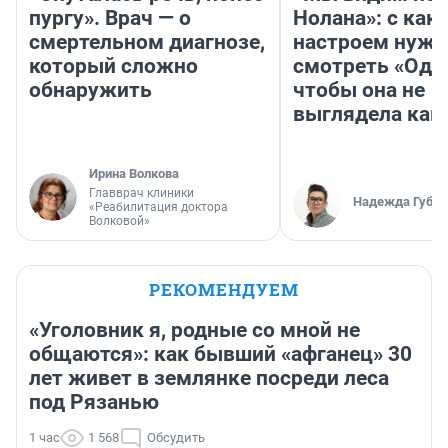
пургу». Врач — о
Нолана»: с как
смертельном диагнозе,
настроем нужн
который сложно
смотреть «Оди
обнаружить
чтобы она не
выглядела как
Ирина Волкова
Главврач клиники
Надежда Губар
«Реабилитация доктора
Волковой»
РЕКОМЕНДУЕМ
«Уголовник я, родные со мной не
общаются»: как бывший «афганец» 30
лет живет в землянке посреди леса
под Рязанью
1 час
1 568
Обсудить