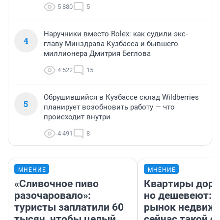
5 880
5
Наручники вместо Rolex: как судили экс-
4
главу Минздрава Кузбасса и бывшего
миллионера Дмитрия Беглова
4 522
15
Обрушившийся в Кузбассе склад Wildberries
5
планирует возобновить работу — что
происходит внутри
4 491
8
МНЕНИЕ
МНЕНИЕ
«Сливочное пиво
Квартиры дор
разочаровало»:
но дешевеют: 
туристы заплатили 60
рынок недвиж
тысяч, чтобы целый
сейчас такой 