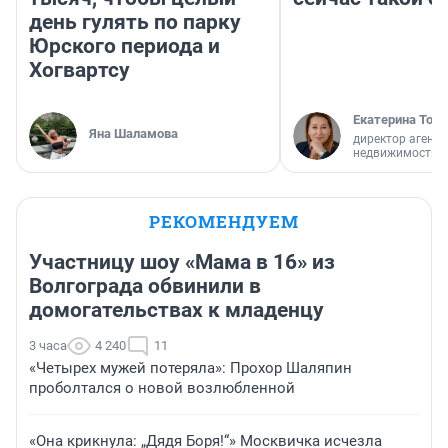
день гулять по парку
Юрского периода и
Хогвартсу
Екатерина Торо
Яна Шаламова
директор агентс
недвижимости
РЕКОМЕНДУЕМ
Участницу шоу «Мама в 16» из
Волгограда обвинили в
домогательствах к младенцу
3 часа
4 240
11
«Четырех мужей потеряла»: Прохор Шаляпин
проболтался о новой возлюбленной
«Она крикнула: „Дядя Боря!“» Москвичка исчезла