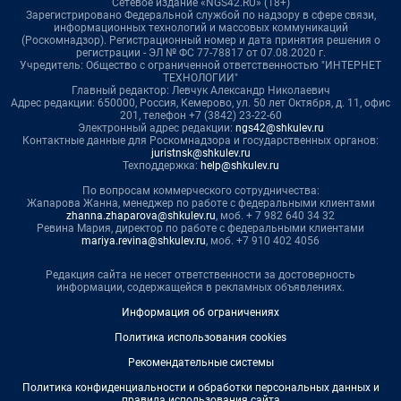
Сетевое издание «NGS42.RU» (18+)
Зарегистрировано Федеральной службой по надзору в сфере связи,
информационных технологий и массовых коммуникаций
(Роскомнадзор). Регистрационный номер и дата принятия решения о
регистрации - ЭЛ № ФС 77-78817 от 07.08.2020 г.
Учредитель: Общество с ограниченной ответственностью "ИНТЕРНЕТ
ТЕХНОЛОГИИ"
Главный редактор: Левчук Александр Николаевич
Адрес редакции: 650000, Россия, Кемерово, ул. 50 лет Октября, д. 11, офис
201, телефон +7 (3842) 23-22-60
Электронный адрес редакции:
ngs42@shkulev.ru
Контактные данные для Роскомнадзора и государственных органов:
juristnsk@shkulev.ru
Техподдержка:
help@shkulev.ru
По вопросам коммерческого сотрудничества:
Жапарова Жанна, менеджер по работе с федеральными клиентами
zhanna.zhaparova@shkulev.ru
, моб. + 7 982 640 34 32
Ревина Мария, директор по работе с федеральными клиентами
mariya.revina@shkulev.ru
, моб. +7 910 402 4056
Редакция сайта не несет ответственности за достоверность
информации, содержащейся в рекламных объявлениях.
Информация об ограничениях
Политика использования cookies
Рекомендательные системы
Политика конфиденциальности и обработки персональных данных и
правила использования сайта