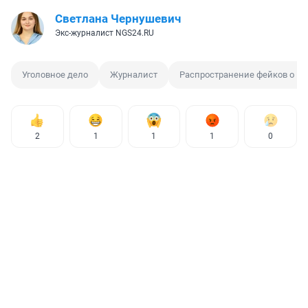
Светлана Чернушевич
Экс-журналист NGS24.RU
Уголовное дело
Журналист
Распространение фейков о ВС
2
1
1
1
0