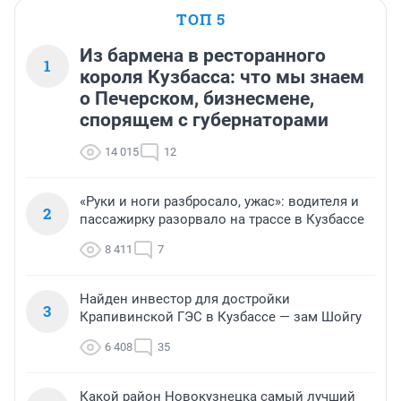
ТОП 5
Из бармена в ресторанного
1
короля Кузбасса: что мы знаем
о Печерском, бизнесмене,
спорящем с губернаторами
14 015
12
«Руки и ноги разбросало, ужас»: водителя и
2
пассажирку разорвало на трассе в Кузбассе
8 411
7
Найден инвестор для достройки
3
Крапивинской ГЭС в Кузбассе — зам Шойгу
6 408
35
Какой район Новокузнецка самый лучший