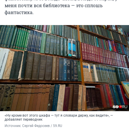
меня почти вся библиотека — это сплошь
фантастика.
«Ну кроме вот этого шкафа — тут я словари держу, как видите», —
добавляет переводчик
Источник: 
Сергей Федосеев / 59.RU