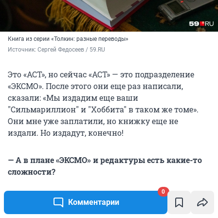
Книга из серии «Толкин: разные переводы»
Источник: 
Сергей Федосеев / 59.RU
Это «АСТ», но сейчас «АСТ» — это подразделение
«ЭКСМО». После этого они еще раз написали,
сказали: «Мы издадим еще ваши
"Сильмариллион" и "Хоббита" в таком же томе».
Они мне уже заплатили, но книжку еще не
издали. Но издадут, конечно!
— А в плане «ЭКСМО» и редактуры есть какие-то
сложности?
0
— Ну понимаете, вот это тоже не мой перевод. Я
Комментарии
спросил, в каком виде будут издавать. «У нас есть