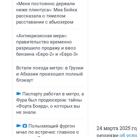
«Меня постоянно держали
ниже плинтуса»: Миа Бойка
рассказала о тяжелом
расставании с абьюзером
«Антикризисная мера»:
правительство временно
разрешило продажу и ввоз
бензина «Евро-2» и «Евро-3»
Встали поезда метро: в Грузии
и Абхазии произошел полный
блэкаут
Паспарту работал в метро, а
Фура был продюсером: тайны
«Форта Боярд», о которых вы
не знали
Полыхающий фургон
24 марта 2025 
мчал по встречке: главное о
решение
об усл