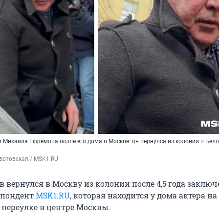
 Михаила Ефремова возле его дома в Москве: он вернулся из колонии в Бел
вотовская / MSK1.RU
 вернулся в Москву из колонии после 4,5 года заключ
спондент
MSK1.RU
, которая находится у дома актера на
переулке в центре Москвы.