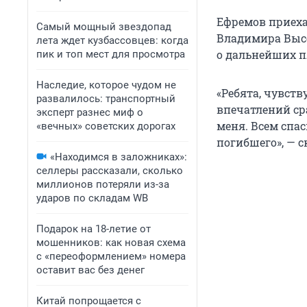
Ефремов приеха
Самый мощный звездопад
Владимира Высо
лета ждет кузбассовцев: когда
о дальнейших п
пик и топ мест для просмотра
Наследие, которое чудом не
«Ребята, чувств
развалилось: транспортный
впечатлений сра
эксперт разнес миф о
меня. Всем спас
«вечных» советских дорогах
погибшего», — 
«Находимся в заложниках»:
селлеры рассказали, сколько
миллионов потеряли из-за
ударов по складам WB
Подарок на 18-летие от
мошенников: как новая схема
с «переоформлением» номера
оставит вас без денег
Китай попрощается с