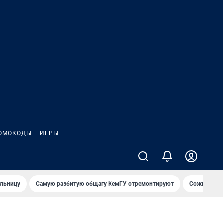
ОМОКОДЫ
ИГРЫ
ольницу
Самую разбитую общагу КемГУ отремонтируют
Сожительни