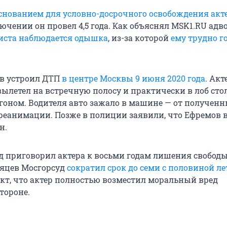
снованием для условно-досрочного освобождения акт
ючении он провел 4,5 года. Как объяснял MSK1.RU адв
тиста наблюдается одышка
, из-за которой
ему трудно г
в устроил ДТП
в центре Москвы 9 июня 2020 года
. Акт
ылетел на встречную полосу и практически в лоб сто
оном. Водителя авто зажало в машине — от получен
 реанимации. Позже в полиции заявили, что Ефремов 
н.
д приговорил актера к восьми годам лишения свободы
сяцев Мосгорсуд
сократил срок до семи с половиной ле
кт, что актер полностью возместил моральный вред
тороне.