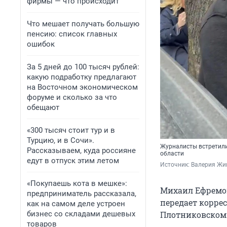
фирмы — что происходит
Что мешает получать большую
пенсию: список главных
ошибок
За 5 дней до 100 тысяч рублей:
какую подработку предлагают
на Восточном экономическом
форуме и сколько за что
обещают
«300 тысяч стоит тур и в
Турцию, и в Сочи».
Журналисты встретили
Рассказываем, куда россияне
области
едут в отпуск этим летом
Источник: 
Валерия Жи
«Покупаешь кота в мешке»:
Михаил Ефремов
предприниматель рассказала,
передает корре
как на самом деле устроен
бизнес со складами дешевых
Плотниковском 
товаров