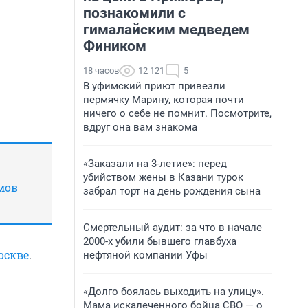
познакомили с
гималайским медведем
Фиником
18 часов
12 121
5
В уфимский приют привезли
пермячку Марину, которая почти
ничего о себе не помнит. Посмотрите,
вдруг она вам знакома
«Заказали на 3-летие»: перед
убийством жены в Казани турок
мов
забрал торт на день рождения сына
Смертельный аудит: за что в начале
2000-х убили бывшего главбуха
оскве
.
нефтяной компании Уфы
«Долго боялась выходить на улицу».
Мама искалеченного бойца СВО — о