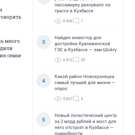
пассажирку разорвало на
н
трассе в Кузбассе
говорить
8 428
7
Найден инвестор для
нь много
3
достройки Крапивинской
одили
ГЭС в Кузбассе — зам Шойгу
ия семье
6 412
35
Какой район Новокузнецка
4
самый лучший для жизни —
опрос
5 827
5
Новый логистический центр
5
за 2 млрд рублей и мост для
него отстроят в Кузбассе —
подробности