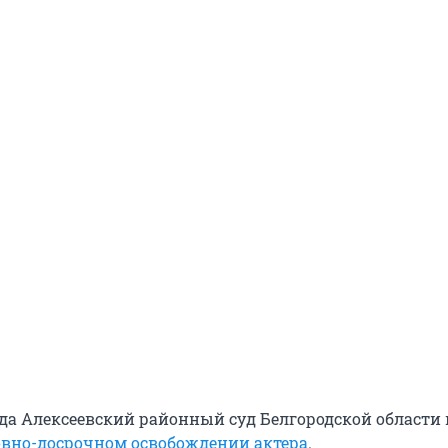
года Алексеевский районный суд Белгородской области
овно-досрочном освобождении актера
.