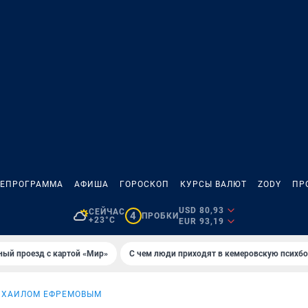
ЛЕПРОГРАММА
АФИША
ГОРОСКОП
КУРСЫ ВАЛЮТ
ZODY
ПР
USD 80,93
СЕЙЧАС
4
ПРОБКИ
+23°C
EUR 93,19
ный проезд с картой «Мир»
С чем люди приходят в кемеровскую психб
ИХАИЛОМ ЕФРЕМОВЫМ