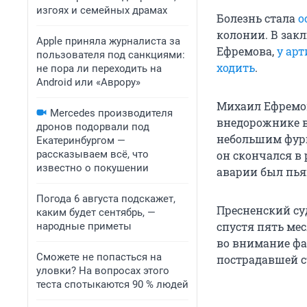
изгоях и семейных драмах
Болезнь стала
о
колонии. В закл
Apple приняла журналиста за
Ефремова,
у ар
пользователя под санкциями:
ходить
.
не пора ли переходить на
Android или «Аврору»
Михаил Ефремо
Mercedes производителя
внедорожнике в
дронов подорвали под
небольшим фург
Екатеринбургом —
рассказываем всё, что
он скончался в
известно о покушении
аварии был пья
Погода 6 августа подскажет,
Пресненский су
каким будет сентябрь, —
спустя пять ме
народные приметы
во внимание фа
Сможете не попасться на
пострадавшей с
уловки? На вопросах этого
теста спотыкаются 90 % людей