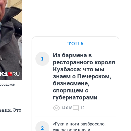
ТОП 5
Из бармена в
1
ресторанного короля
Кузбасса: что мы
знаем о Печерском,
бизнесмене,
городской
спорящем с
губернаторами
14 018
12
ения. Это
«Руки и ноги разбросало,
2
ужас»: водителя и