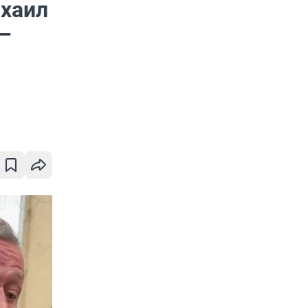
ихаил
—