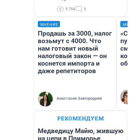
5 754
5
МНЕНИЕ
МНЕНИ
Продашь за 3000, налог
«Спут
возьмут с 4000. Что
пургу»
нам готовит новый
смерт
налоговый закон — он
котор
коснется импорта и
обнар
даже репетиторов
Анастасия Завгородняя
РЕКОМЕНДУЕМ
Медведицу Майю, жившую
на цепи в Приморье,