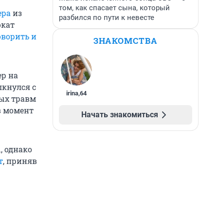
том, как спасает сына, который
ера
из
разбился по пути к невесте
окат
оворить и
ЗНАКОМСТВА
ер на
лкнулся с
irina
,
64
ных травм
в момент
Начать знакомиться
, однако
т
, приняв