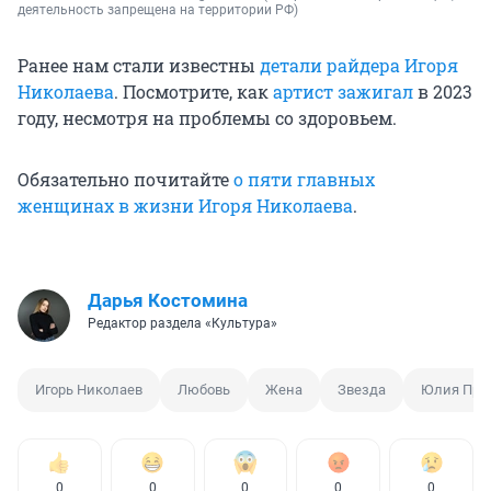
деятельность запрещена на территории РФ)
Ранее нам стали известны
детали райдера Игоря
Николаева
. Посмотрите, как
артист зажигал
в 2023
году, несмотря на проблемы со здоровьем.
Обязательно почитайте
о пяти главных
женщинах в жизни Игоря Николаева
.
Дарья Костомина
Редактор раздела «Культура»
Игорь Николаев
Любовь
Жена
Звезда
Юлия Про
0
0
0
0
0