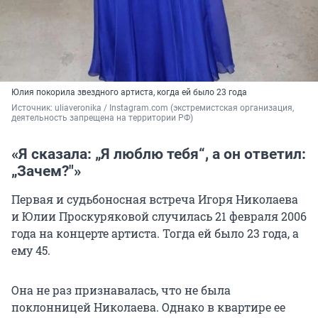
Юлия покорила звездного артиста, когда ей было 23 года
Источник: 
uliaveronika / Instagram.com (экстремистская организация, 
деятельность запрещена на территории РФ)
«Я сказала: „Я люблю тебя“, а он ответил:
„Зачем?"»
Первая и судьбоносная встреча Игоря Николаева
и Юлии Проскуряковой случилась
21 февраля
2006
года на концерте артиста. Тогда ей было
23 года
, а
ему 45
.
Она не раз признавалась, что не была
поклонницей Николаева. Однако в квартире ее