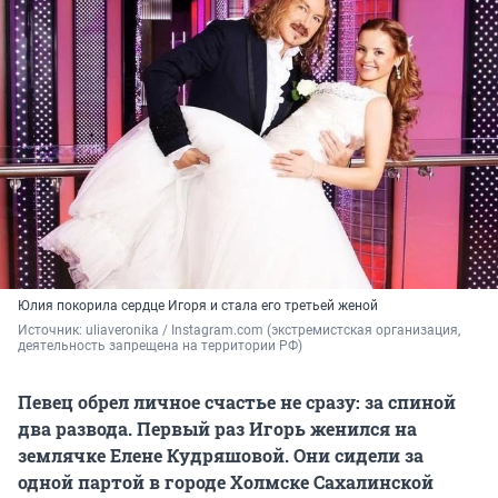
Юлия покорила сердце Игоря и стала его третьей женой
Источник: 
uliaveronika / Instagram.com (
экстремистская организация, 
деятельность запрещена на территории РФ)
Певец обрел личное счастье не сразу: за спиной
два развода. Первый раз Игорь женился на
землячке Елене Кудряшовой. Они сидели за
одной партой в городе Холмске Сахалинской