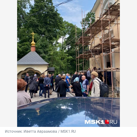
Источник: 
Иветта Авраамова / MSK1.RU