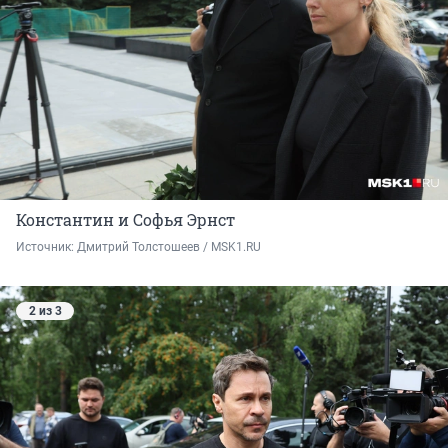
Константин и Софья Эрнст
Источник: 
Дмитрий Толстошеев / MSK1.RU
2 из 3