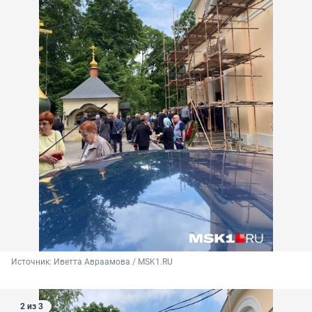
Источник: 
Иветта Авраамова / MSK1.RU
2 из 3