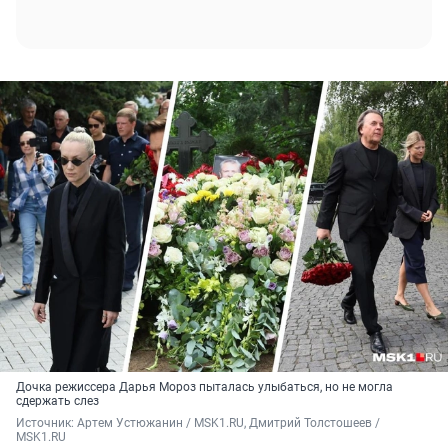
Дочка режиссера Дарья Мороз пыталась улыбаться, но не могла
сдержать слез
Источник: 
Артем Устюжанин / MSK1.RU, Дмитрий Толстошеев / 
MSK1.RU