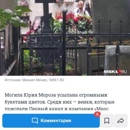
Источник: 
Михаил Мечев / MSK1.RU
Могила Юрия Мороза усыпана огромными
букетами цветов. Среди них — венки, которые
прислали Первый канал и компания «Марс
0
Медиа». «С глубокой скорбью. Вечная память…» —
Комментарии
гласит надпись на ленте последнего.