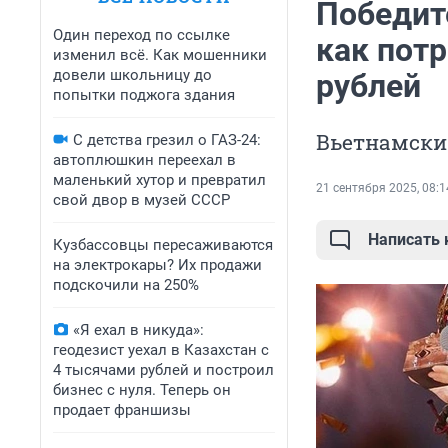
Победит
Один переход по ссылке
как пот
изменил всё. Как мошенники
довели школьницу до
рублей
попытки поджога здания
Вьетнамский
С детства грезил о ГАЗ-24:
автоплюшкин переехал в
маленький хутор и превратил
21 сентября 2025, 08:1
свой двор в музей СССР
Написать
Кузбассовцы пересаживаются
на электрокары? Их продажи
подскочили на 250%
«Я ехал в никуда»:
геодезист уехал в Казахстан с
4 тысячами рублей и построил
бизнес с нуля. Теперь он
продает франшизы