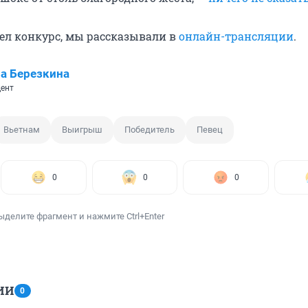
шел конкурс, мы рассказывали в
онлайн-трансляции
.
а Березкина
ент
Вьетнам
Выигрыш
Победитель
Певец
0
0
0
ыделите фрагмент и нажмите Ctrl+Enter
ИИ
0