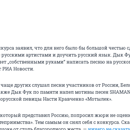
курса заявил, что для него было бы большой честью с
 русскими артистами и доучить русский язык. Дык Ф
очет „собственными руками“ написать песню на русск
т РИА Новости.
 чаще других слушал песни участников от России, Бе
Также Дык Фук по памяти напел мотивы песен SHAMA
елорусской певицы Насти Кравченко «Мотылек».
который представил Россию, попросил жюри не оцени
теприимства». Тем самым он снял себя с конкурса. Ска
шоке от столь благородного жеста, —
ничего не сказат