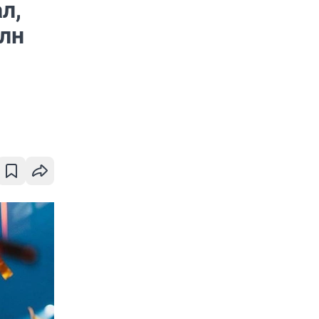
л,
млн