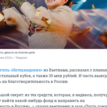
ть деньги на благие цели
ие 2025» / Telegram
итель «Интервидения»
из Вьетнама, рассказал о планах
стальный кубок, а также 30 млн рублей. И часть выиг
 на благотворительность в России.
шой секрет: из тех средств, которые, я надеюсь, получу
 найти какой-нибудь фонд и направить на
ость в России», — сказал вьетнамец в шоу «Пусть гово