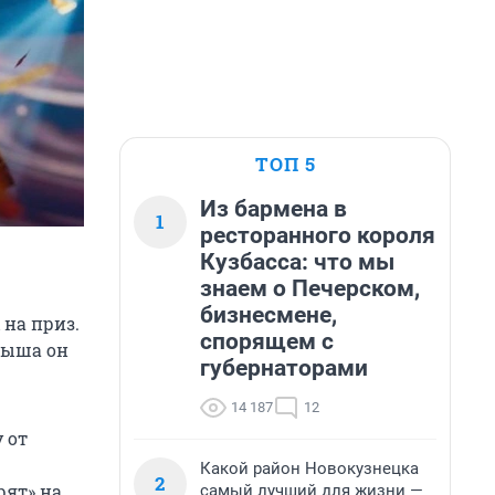
ТОП 5
Из бармена в
1
ресторанного короля
Кузбасса: что мы
знаем о Печерском,
бизнесмене,
 на приз.
спорящем с
рыша он
губернаторами
14 187
12
 от
Какой район Новокузнецка
2
рят» на
самый лучший для жизни —