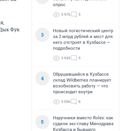
опрос
5 976
5
я,
 Дык Фук
Новый логистический центр
3
за 2 млрд рублей и мост для
него отстроят в Кузбассе —
подробности
5 939
5
Обрушившийся в Кузбассе
4
склад Wildberries планирует
возобновить работу — что
происходит внутри
5 056
8
Наручники вместо Rolex: как
5
судили экс-главу Минздрава
Кузбасса и бывшего