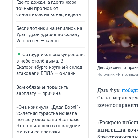
Где-то дожди, а где-то жара:
точный прогноз от
синоптиков на конец недели
Беспилотники нацелились на
Урал: дрон ударил по складу
Wildberries — кадры
Сотрудников эвакуировали,
в небе столб дыма. В
Екатеринбурге крупный склад
Дык Фук хочет отправи
атаковали БПЛА — онлайн
Источник: 
«Интервиден
Вам обязаны повысить
Дык Фук,
побед
зарплату — причина
Он выиграл хру
хочет отправить
«Она крикнула: „Дядя Боря!“»
25-летняя туристка исчезла
ночью у океана во Вьетнаме.
«Раскрою неболь
Что произошло в последние
выигрыша, хочу
минуты ее пропажи
благотворительн