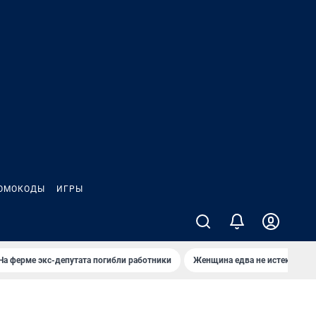
ОМОКОДЫ
ИГРЫ
На ферме экс-депутата погибли работники
Женщина едва не истекла кро