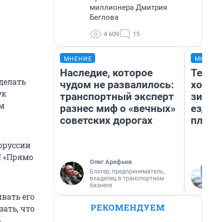
миллионера Дмитрия
Беглова
4 609
15
МНЕНИЕ
МНЕНИ
Наследие, которое
Тепло
делать
чудом не развалилось:
холод
ук
транспортный эксперт
зимой
ом
разнес миф о «вечных»
ездит
советских дорогах
плюсы
лоруссии
N «Прямо
Олег Арефьев
Блогер, предприниматель,
владелец в транспортном
бизнесе
вать его
РЕКОМЕНДУЕМ
зать, что
ь
.