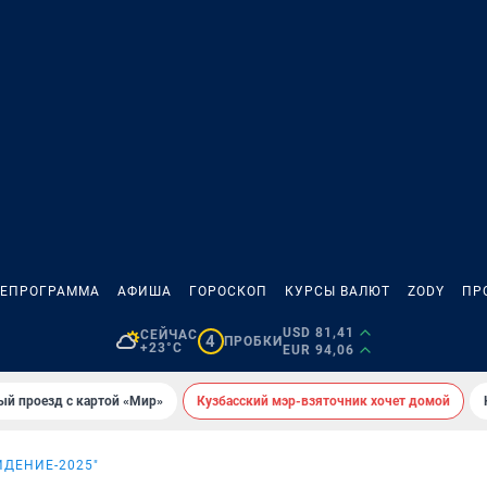
ЛЕПРОГРАММА
АФИША
ГОРОСКОП
КУРСЫ ВАЛЮТ
ZODY
ПР
USD 81,41
СЕЙЧАС
4
ПРОБКИ
+23°C
EUR 94,06
ый проезд с картой «Мир»
Кузбасский мэр-взяточник хочет домой
ИДЕНИЕ-2025"