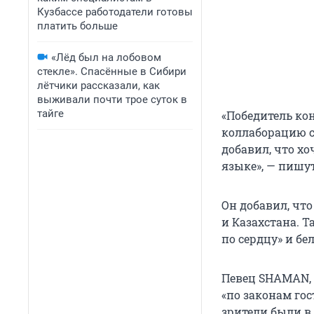
Кузбассе работодатели готовы
платить больше
«Лёд был на лобовом
стекле». Спасённые в Сибири
лётчики рассказали, как
выживали почти трое суток в
тайге
«Победитель кон
коллаборацию с
добавил, что х
языке», — пишу
Он добавил, что
и Казахстана. 
по сердцу» и б
Певец SHAMAN, 
«по законам гос
зрители были в 