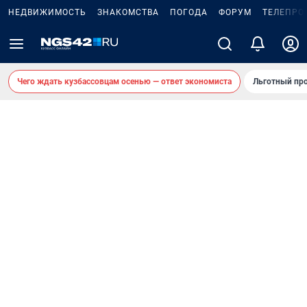
НЕДВИЖИМОСТЬ
ЗНАКОМСТВА
ПОГОДА
ФОРУМ
ТЕЛЕПРО
Чего ждать кузбассовцам осенью — ответ экономиста
Льготный про