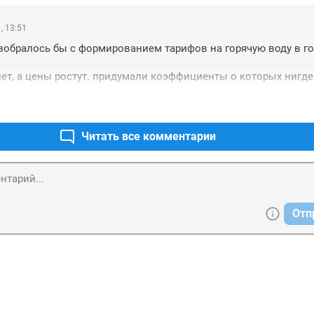
, 13:51
обралось бы с формированием тарифов на горячую воду в го
нет, а цены ростут. придумали коэффициенты о которых нигде 
 и лепят это всё независимо в частной собственности жильё 
сем беспредел.
Читать все комментарии
Отп