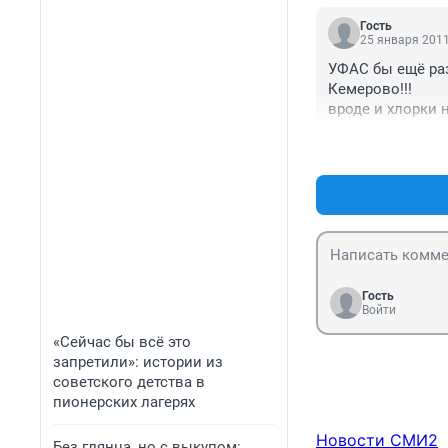
Гость
25 января 2011
УФАС бы ещё раз
Кемерово!!!

вроде и хлорки 
информации нет,
соц. найме. сов
Гость
Войти
«Сейчас бы всё это
запретили»: истории из
советского детства в
пионерских лагерях
Новости СМИ2
Без глянца, но с выкупом: