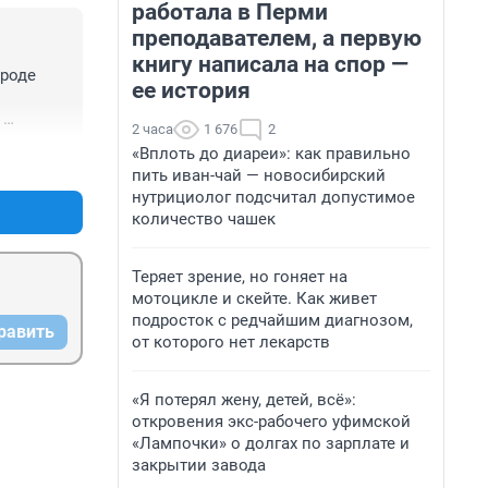
работала в Перми
преподавателем, а первую
книгу написала на спор —
роде 
ее история
2 часа
1 676
2
или в 
«Вплоть до диареи»: как правильно
+0
–0
пить иван-чай — новосибирский
нутрициолог подсчитал допустимое
количество чашек
Теряет зрение, но гоняет на
мотоцикле и скейте. Как живет
подросток с редчайшим диагнозом,
равить
от которого нет лекарств
«Я потерял жену, детей, всё»:
откровения экс-рабочего уфимской
«Лампочки» о долгах по зарплате и
закрытии завода