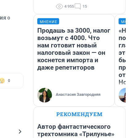
4 955
15
ия о
МНЕНИЕ
МНЕНИ
Продашь за 3000, налог
«Нико
возьмут с 4000. Что
побед
нам готовит новый
главн
налоговый закон — он
этого
коснется импорта и
бьет 
даже репетиторов
прока
отзыв
Нолан
0
Анастасия Завгородняя
РЕКОМЕНДУЕМ
Автор фантастического
трехтомника «Трилунье»