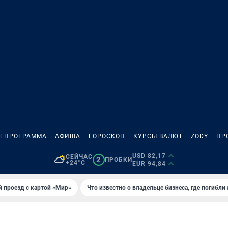
ЛЕПРОГРАММА
АФИША
ГОРОСКОП
КУРСЫ ВАЛЮТ
ZODY
ПР
USD 82,17
СЕЙЧАС
2
ПРОБКИ
+24°C
EUR 94,84
 проезд с картой «Мир»
Что известно о владельце бизнеса, где погибли