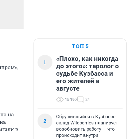
ТОП 5
«Плохо, как никогда
1
до этого»: таролог о
мпром»,
судьбе Кузбасса и
его жителей в
августе
15 190
24
на на
Обрушившийся в Кузбассе
2
 на
склад Wildberries планирует
снили в
возобновить работу — что
происходит внутри