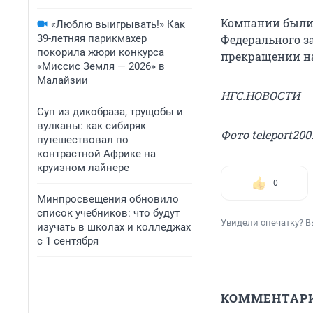
Компании были 
«Люблю выигрывать!» Как
39-летняя парикмахер
Федерального з
покорила жюри конкурса
прекращении на
«Миссис Земля — 2026» в
Малайзии
НГС.НОВОСТИ
Суп из дикобраза, трущобы и
вулканы: как сибиряк
Фото teleport200
путешествовал по
контрастной Африке на
круизном лайнере
0
Минпросвещения обновило
список учебников: что будут
Увидели опечатку? В
изучать в школах и колледжах
с 1 сентября
КОММЕНТАР