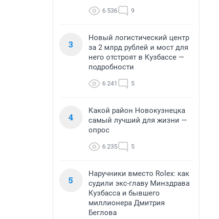
6 536
9
Новый логистический центр
3
за 2 млрд рублей и мост для
него отстроят в Кузбассе —
подробности
6 241
5
Какой район Новокузнецка
4
самый лучший для жизни —
опрос
6 235
5
Наручники вместо Rolex: как
5
судили экс-главу Минздрава
Кузбасса и бывшего
миллионера Дмитрия
Беглова