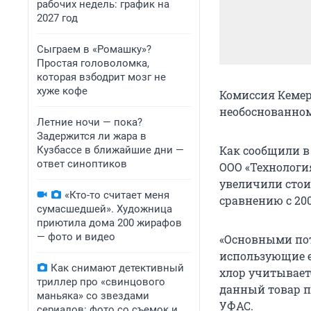
рабочих недель: график на
2027 год
Сыграем в «Ромашку»?
Простая головоломка,
которая взбодрит мозг не
хуже кофе
Комиссия Кемер
необоснованном
Летние ночи — пока?
Задержится ли жара в
Как сообщили в
Кузбассе в ближайшие дни —
ответ синоптиков
ООО «Технология
увеличили стоим
«Кто-то считает меня
сравнению с 200
сумасшедшей». Художница
приютила дома 200 жирафов
— фото и видео
«Основными пот
использующие е
Как снимают детективный
хлор учитывает
триллер про «свинцового
данный товар п
маньяка» со звездами
УФАС.
сериалов: фото со съемок и