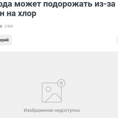
ода может подорожать из-за
н на хлор
2 033
арий