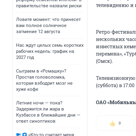
телевидению и 
правительстве назвали риски
Ловите момент: что принесет
вам полное солнечное
Ретро-фестиваль
затмение 12 августа
нескольких час
Нас ждут целых семь коротких
известных кеме
рабочих недель: график на
перемена», «Ту
2027 год
(Омск).
Сыграем в «Ромашку»?
Простая головоломка,
Телевизионную 
которая взбодрит мозг не
(суббота) в 17:0
хуже кофе
ОАО «Мобильны
Летние ночи — пока?
Задержится ли жара в
Кузбассе в ближайшие дни —
ответ синоптиков
0
«Кто-то считает меня