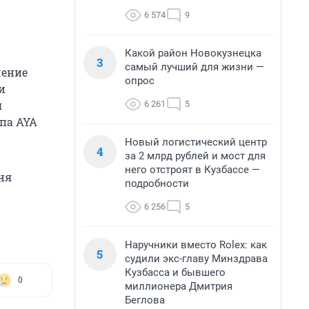
6 574
9
Какой район Новокузнецка
3
самый лучший для жизни —
чение
опрос
и
я
6 261
5
ппа AYA
Новый логистический центр
4
за 2 млрд рублей и мост для
него отстроят в Кузбассе —
ня
подробности
6 256
5
Наручники вместо Rolex: как
5
судили экс-главу Минздрава
Кузбасса и бывшего
0
миллионера Дмитрия
Беглова