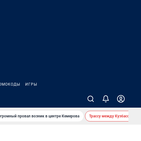
ОМОКОДЫ
ИГРЫ
громный провал возник в центре Кемерова
Трассу между Кузбассом и 