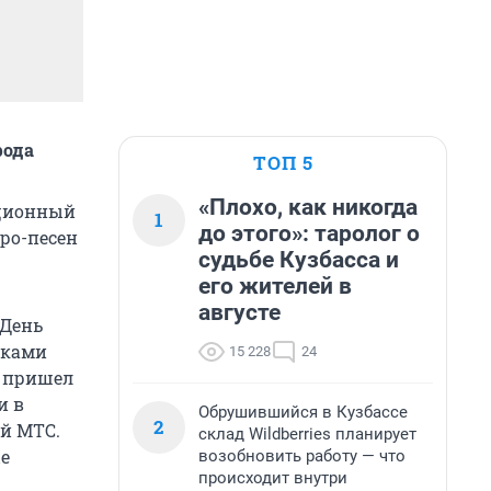
рода
ТОП 5
«Плохо, как никогда
ационный
1
до этого»: таролог о
тро-песен
судьбе Кузбасса и
его жителей в
августе
 День
иками
15 228
24
ь пришел
и в
Обрушившийся в Кузбассе
2
й МТС.
склад Wildberries планирует
е
возобновить работу — что
происходит внутри