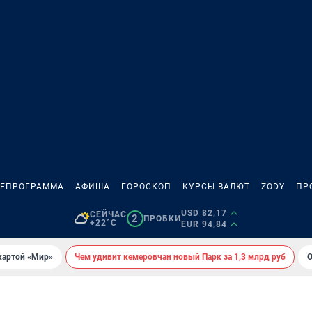
ЛЕПРОГРАММА
АФИША
ГОРОСКОП
КУРСЫ ВАЛЮТ
ZODY
ПР
USD 82,17
СЕЙЧАС
2
ПРОБКИ
+22°C
EUR 94,84
картой «Мир»
Чем удивит кемеровчан новый Парк за 1,3 млрд руб
О