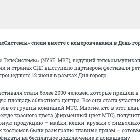
еСистемы» спели вместе с кемеровчанами в День го
 ТелеСистемы» (NYSE: MBT), ведущий телекоммуник
ии и странах СНГ, выступило партнером фестиваля ре
 прошедшего 12 июня в рамках Дня города.
стиваля стали более 2000 человек, которые пришли в
ную площадь областного центра. Все они стали участн
ов от группы компаний МТС. Многие, кто в этот ден
дежде красного цвета (фирменный цвет МТС), получил
рную продукцию — майки, кепки, кружки с символико
х костюмов были разыграны главные призы — сотовы
ификаты на бесплатное подключение к домашнему