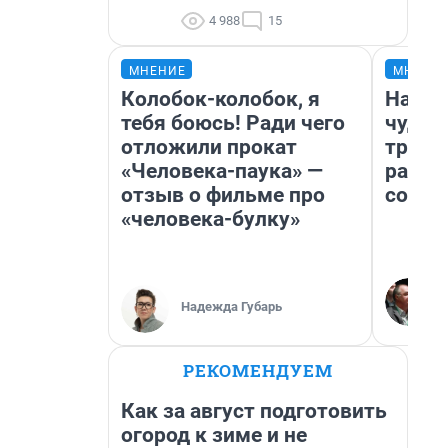
4 988
15
МНЕНИЕ
МНЕНИ
Колобок-колобок, я
Насле
тебя боюсь! Ради чего
чудом
отложили прокат
транс
«Человека-паука» —
разне
отзыв о фильме про
совет
«человека-булку»
Надежда Губарь
РЕКОМЕНДУЕМ
Как за август подготовить
огород к зиме и не