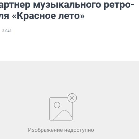
артнер музыкального ретро-
ля «Красное лето»
3 041