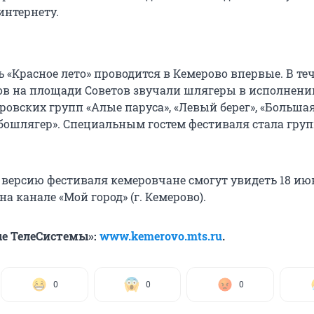
интернету.
 «Красное лето» проводится в Кемерово впервые. В те
ов на площади Советов звучали шлягеры в исполнени
ровских групп «Алые паруса», «Левый берег», «Больша
рбошлягер». Специальным гостем фестиваля стала гру
версию фестиваля кемеровчане смогут увидеть 18 ию
0 на канале «Мой город» (г. Кемерово).
е ТелеСистемы»:
www.kemerovo.mts.ru
.
0
0
0