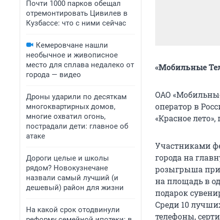
Почти 1000 парков обещал
отремонтировать Цивилев в
Кузбассе: что с ними сейчас
Кемеровчане нашли
необычное и живописное
место для сплава недалеко от
«Мобильные Тел
города — видео
ОАО «Мобильные
Дроны ударили по десяткам
оператор в Росс
многоквартирных домов,
многие охватил огонь,
«Красное лето»,
пострадали дети: главное об
атаке
Участниками фе
города на глав
Дороги целые и школы
рядом? Новокузнечане
розыгрыша приз
назвали самый лучший (и
на площадь в о
дешевый) район для жизни
подарок сувени
Среди 10 лучши
На какой срок отодвинули
телефоны, серт
реформу семейной ипотеки: в