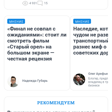
4 931
15
МНЕНИЕ
МНЕНИЕ
«Финал не совпал с
Наследие, кото
ожиданиями»: стоит ли
чудом не разва
смотреть фильм
транспортный 
«Старый орел» на
разнес миф о 
большом экране —
советских доро
честная рецензия
Олег Арефьев
Блогер, предпри
Надежда Губарь
владелец в тра
бизнесе
РЕКОМЕНДУЕМ