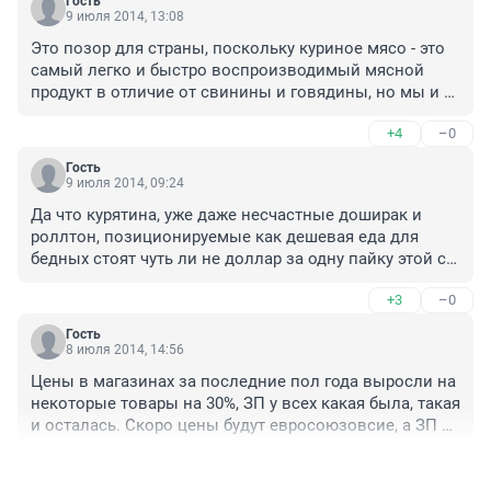
Гость
9 июля 2014, 13:08
Это позор для страны, поскольку куриное мясо - это 
самый легко и быстро воспроизводимый мясной 
продукт в отличие от свинины и говядины, но мы и 
здесь ползем в аутсайдерах.

+4
–0
Мясо резко подорожало, мясокомбинаты перешли на 
куриную колбасу, а потребитель заплатил рублем за 
Гость
рост потребления курицы производителями колбасы. 
9 июля 2014, 09:24
Не страна а кладезь ценовых дрожжей. А по 
Да что курятина, уже даже несчастные доширак и 
телевизору идут вереницей передачи и новости о 
роллтон, позиционируемые как дешевая еда для 
подъеме и росте сельского хозяйства, а воз и ныне 
бедных стоят чуть ли не доллар за одну пайку этой с 
там. Ценник переписали и вперед, и с песней. 
позволения сказать "еды"! Дешевле и качественнее 
Развивать птицеводство, животноводство? Не...не 
+3
–0
купить обыкновенные макаронные изделия - вот 
слышали.
такие дела!
Гость
8 июля 2014, 14:56
Цены в магазинах за последние пол года выросли на 
некоторые товары на 30%, ЗП у всех какая была, такая 
и осталась. Скоро цены будут евросоюзовсие, а ЗП 
так и остануться СССРовские!
+7
–0