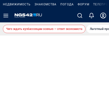
НЕДВИЖИМОСТЬ
ЗНАКОМСТВА
ПОГОДА
ФОРУМ
ТЕЛЕПРО
Чего ждать кузбассовцам осенью — ответ экономиста
Льготный про