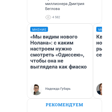
миллионера Дмитрия
Беглова
4 582
МНЕНИЕ
МНЕНИ
«Мы видим нового
Кварт
Нолана»: с каким
но де
настроем нужно
рынок
смотреть «Одиссею»,
сейча
чтобы она не
выглядела как фиаско
Надежда Губарь
РЕКОМЕНДУЕМ