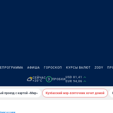
ЛЕПРОГРАММА
АФИША
ГОРОСКОП
КУРСЫ ВАЛЮТ
ZODY
ПР
USD 81,41
СЕЙЧАС
3
ПРОБКИ
+20°C
EUR 94,06
ый проезд с картой «Мир»
Кузбасский мэр-взяточник хочет домой