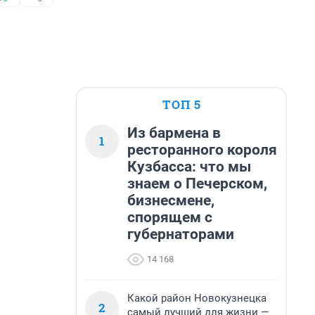
ТОП 5
Из бармена в
1
ресторанного короля
Кузбасса: что мы
знаем о Печерском,
бизнесмене,
спорящем с
губернаторами
14 168
Какой район Новокузнецка
2
самый лучший для жизни —