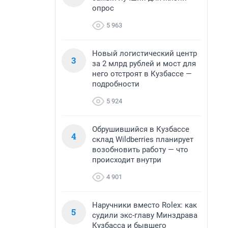
опрос
5 963
Новый логистический центр
3
за 2 млрд рублей и мост для
него отстроят в Кузбассе —
подробности
5 924
Обрушившийся в Кузбассе
4
склад Wildberries планирует
возобновить работу — что
происходит внутри
4 901
Наручники вместо Rolex: как
5
судили экс-главу Минздрава
Кузбасса и бывшего