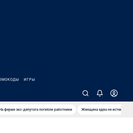
ОМОКОДЫ
ИГРЫ
На ферме экс-депутата погибли работники
Женщина едва не истекла кро