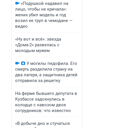
«Подушкой надавил на
лицо, чтобы не кричала»:
жених убил модель и год
возил ее труп в чемодане —
видео
«Ну вот и всё»: звезда
«Дома-2» развелась с
молодым мужем
У могилы педофила. Его
смерть разделила страну на
два лагеря, а защитника детей
отправила за решетку
На ферме бывшего депутата в
Кузбассе задохнулись в
колодце с навозом двое
сотрудников: что известно
«В добыче дно и стучаться