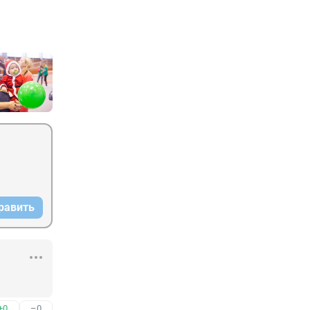
равить
+0
–0