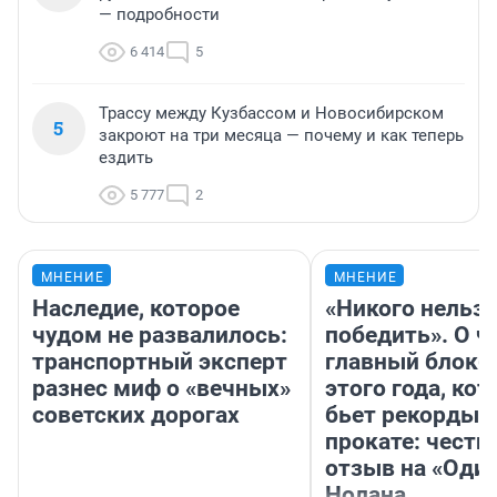
— подробности
6 414
5
Трассу между Кузбассом и Новосибирском
5
закроют на три месяца — почему и как теперь
ездить
5 777
2
МНЕНИЕ
МНЕНИЕ
Наследие, которое
«Никого нельз
чудом не развалилось:
победить». О ч
транспортный эксперт
главный блокб
разнес миф о «вечных»
этого года, ко
советских дорогах
бьет рекорды 
прокате: честн
отзыв на «Оди
Нолана