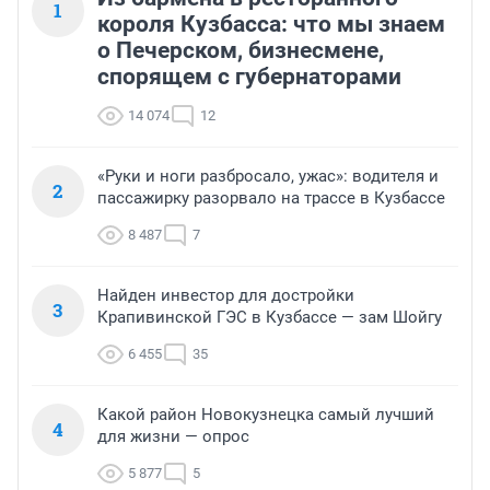
1
короля Кузбасса: что мы знаем
о Печерском, бизнесмене,
спорящем с губернаторами
14 074
12
«Руки и ноги разбросало, ужас»: водителя и
2
пассажирку разорвало на трассе в Кузбассе
8 487
7
Найден инвестор для достройки
3
Крапивинской ГЭС в Кузбассе — зам Шойгу
6 455
35
Какой район Новокузнецка самый лучший
4
для жизни — опрос
5 877
5