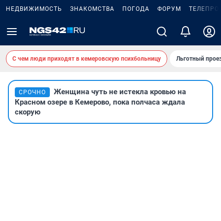
НЕДВИЖИМОСТЬ
ЗНАКОМСТВА
ПОГОДА
ФОРУМ
ТЕЛЕПРО
С чем люди приходят в кемеровскую психбольницу
Льготный проез
Женщина чуть не истекла кровью на
СРОЧНО
Красном озере в Кемерово, пока полчаса ждала
скорую