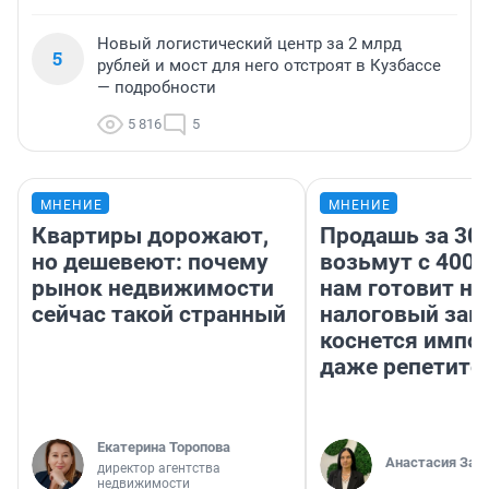
Новый логистический центр за 2 млрд
5
рублей и мост для него отстроят в Кузбассе
— подробности
5 816
5
МНЕНИЕ
МНЕНИЕ
Квартиры дорожают,
Продашь за 300
но дешевеют: почему
возьмут с 4000
рынок недвижимости
нам готовит н
сейчас такой странный
налоговый зако
коснется импор
даже репетито
Екатерина Торопова
Анастасия Зав
директор агентства
недвижимости