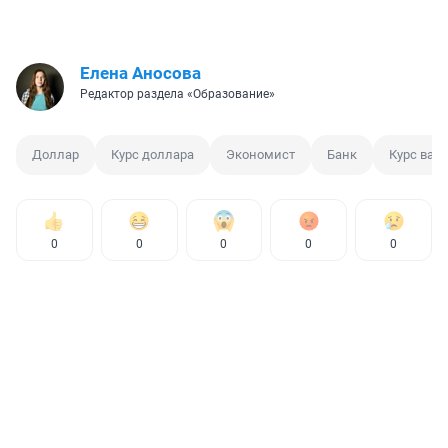
Елена Аносова
Редактор раздела «Образование»
Доллар
Курс доллара
Экономист
Банк
Курс вал
0
0
0
0
0