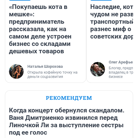
«Покупаешь кота в
Наследие, кото
мешке»:
чудом не разва
предприниматель
транспортный 
рассказала, как на
разнес миф о 
самом деле устроен
советских доро
бизнес со складами
дешевых товаров
Олег Арефьев
Наталья Шорохова
Блогер, предпри
Открыла кофейную точку на
владелец в тра
деньги соцразвития
бизнесе
РЕКОМЕНДУЕМ
Когда концерт обернулся скандалом.
Ваня Дмитриенко извинился перед
Линочкой Ли за выступление сестры
под ее голос