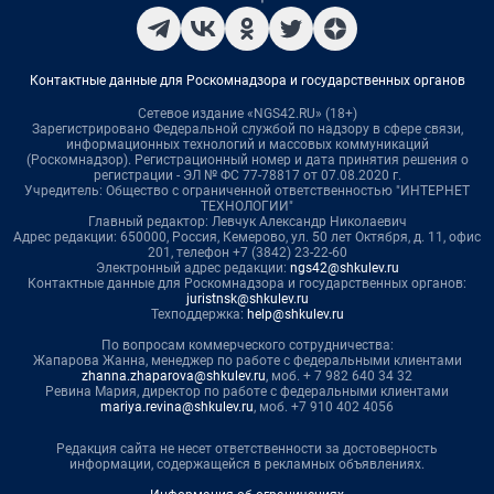
Контактные данные для Роскомнадзора и государственных органов
Сетевое издание «NGS42.RU» (18+)
Зарегистрировано Федеральной службой по надзору в сфере связи,
информационных технологий и массовых коммуникаций
(Роскомнадзор). Регистрационный номер и дата принятия решения о
регистрации - ЭЛ № ФС 77-78817 от 07.08.2020 г.
Учредитель: Общество с ограниченной ответственностью "ИНТЕРНЕТ
ТЕХНОЛОГИИ"
Главный редактор: Левчук Александр Николаевич
Адрес редакции: 650000, Россия, Кемерово, ул. 50 лет Октября, д. 11, офис
201, телефон +7 (3842) 23-22-60
Электронный адрес редакции:
ngs42@shkulev.ru
Контактные данные для Роскомнадзора и государственных органов:
juristnsk@shkulev.ru
Техподдержка:
help@shkulev.ru
По вопросам коммерческого сотрудничества:
Жапарова Жанна, менеджер по работе с федеральными клиентами
zhanna.zhaparova@shkulev.ru
, моб. + 7 982 640 34 32
Ревина Мария, директор по работе с федеральными клиентами
mariya.revina@shkulev.ru
, моб. +7 910 402 4056
Редакция сайта не несет ответственности за достоверность
информации, содержащейся в рекламных объявлениях.