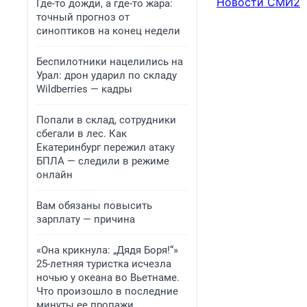
Новости СМИ2
Где-то дожди, а где-то жара:
точный прогноз от
синоптиков на конец недели
Беспилотники нацелились на
Урал: дрон ударил по складу
Wildberries — кадры
Попали в склад, сотрудники
сбегали в лес. Как
Екатеринбург пережил атаку
БПЛА — следили в режиме
онлайн
Вам обязаны повысить
зарплату — причина
«Она крикнула: „Дядя Боря!“»
25-летняя туристка исчезла
ночью у океана во Вьетнаме.
Что произошло в последние
минуты ее пропажи