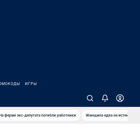
ОМОКОДЫ
ИГРЫ
На ферме экс-депутата погибли работники
Женщина едва не истекла кро