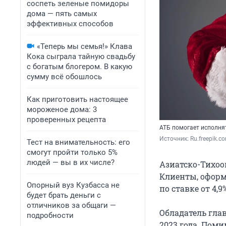
соспеть зеленые помидоры
дома — пять самых
эффективных способов
«Теперь мы семья!» Клава
Кока сыграла тайную свадьбу
с богатым блогером. В какую
сумму всё обошлось
Как приготовить настоящее
мороженое дома: 3
проверенных рецепта
АТБ помогает исполня
Источник: 
Ru.freepik.c
Тест на внимательность: его
смогут пройти только 5%
людей — вы в их числе?
Азиатско-Тихоо
Клиенты, оформ
Опорный вуз Кузбасса не
по ставке от 4,
будет брать деньги с
отличников за общаги —
Обладатель глав
подробности
2023 года. Поми