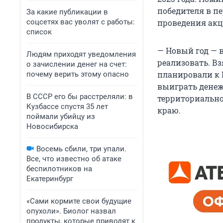
победителя в п
За какие публикации в
соцсетях вас уволят с работы:
проведения акц
список
— Новый год — 
Людям приходят уведомления
реализовать. Вз
о зачислении денег на счет:
планировали к 
почему верить этому опасно
выиграть денеж
В СССР его бы расстреляли: в
территориально
Кузбассе спустя 35 лет
краю.
поймали убийцу из
Новосибирска
Восемь сбили, три упали.
Все, что известно об атаке
беспилотников на
Екатеринбург
«Сами кормите свои будущие
опухоли». Биолог назвал
продукты, которые приводят к