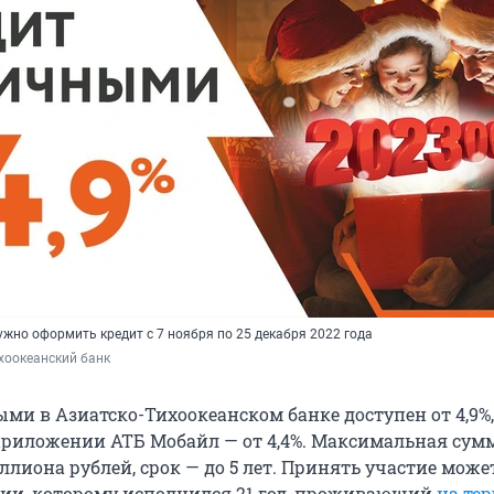
ужно оформить кредит с 7 ноября по 25 декабря 2022 года
хоокеанский банк
ми в Азиатско-Тихоокеанском банке доступен от 4,9%,
риложении АТБ Мобайл — от 4,4%. Максимальная сум
ллиона рублей, срок — до 5 лет. Принять участие мож
ии, которому исполнился 21 год, проживающий
на те