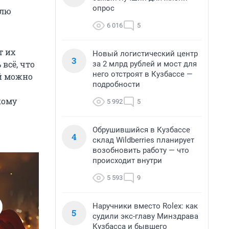
опрос
елю
6 016
5
т их
Новый логистический центр
3
всё, что
за 2 млрд рублей и мост для
него отстроят в Кузбассе —
ой можно
подробности
кому
5 992
5
Обрушившийся в Кузбассе
4
склад Wildberries планирует
возобновить работу — что
происходит внутри
5 593
9
Наручники вместо Rolex: как
5
судили экс-главу Минздрава
Кузбасса и бывшего