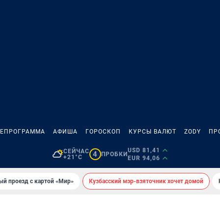
ЛЕПРОГРАММА
АФИША
ГОРОСКОП
КУРСЫ ВАЛЮТ
ZODY
ПР
USD 81,41
СЕЙЧАС
4
ПРОБКИ
+21°C
EUR 94,06
ый проезд с картой «Мир»
Кузбасский мэр-взяточник хочет домой