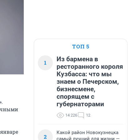
ТОП 5
Из бармена в
1
ресторанного короля
Кузбасса: что мы
знаем о Печерском,
бизнесмене,
спорящем с
».
губернаторами
личными
14 226
12
 январе
Какой район Новокузнецка
2
самый лучший для жизни —