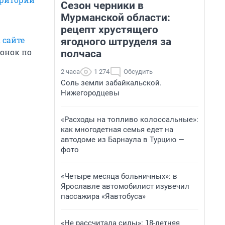
Сезон черники в
Мурманской области:
рецепт хрустящего
а
сайте
ягодного штруделя за
онок по
полчаса
2 часа
1 274
Обсудить
Соль земли забайкальской.
Нижегородцевы
«Расходы на топливо колоссальные»:
как многодетная семья едет на
автодоме из Барнаула в Турцию —
фото
«Четыре месяца больничных»: в
Ярославле автомобилист изувечил
пассажира «Яавтобуса»
«Не рассчитала силы»: 18-летняя