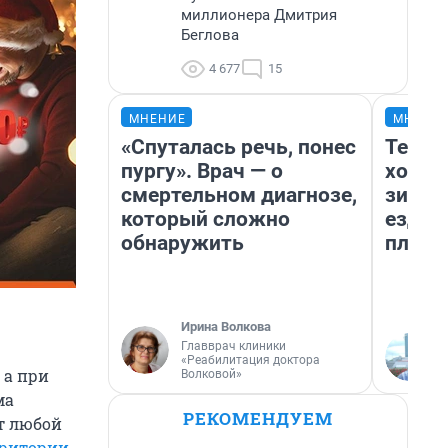
миллионера Дмитрия
Беглова
4 677
15
МНЕНИЕ
МНЕНИ
«Спуталась речь, понес
Тепло
пургу». Врач — о
холод
смертельном диагнозе,
зимой
который сложно
ездит
обнаружить
плюсы
Ирина Волкова
Главврач клиники
«Реабилитация доктора
 а при
Волковой»
ма
РЕКОМЕНДУЕМ
ет любой
рритории